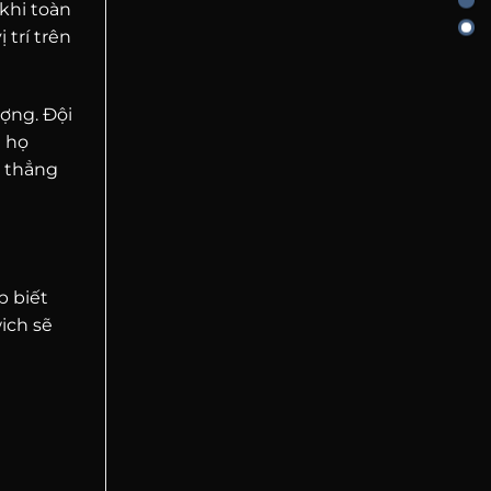
 khi toàn
 trí trên
ợng. Đội
g họ
g thẳng
p biết
wich sẽ