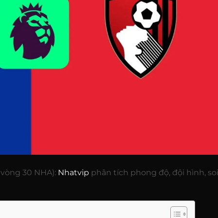
 vòng 30 NHA):
Nhatvip
phân tích phong độ, đội hình, so