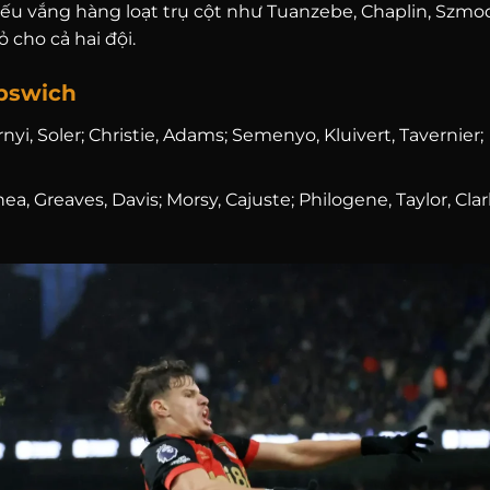
iếu vắng hàng loạt trụ cột như Tuanzebe, Chaplin, Szmod
 cho cả hai đội.
pswich
rnyi, Soler; Christie, Adams; Semenyo, Kluivert, Tavernier;
a, Greaves, Davis; Morsy, Cajuste; Philogene, Taylor, Clar