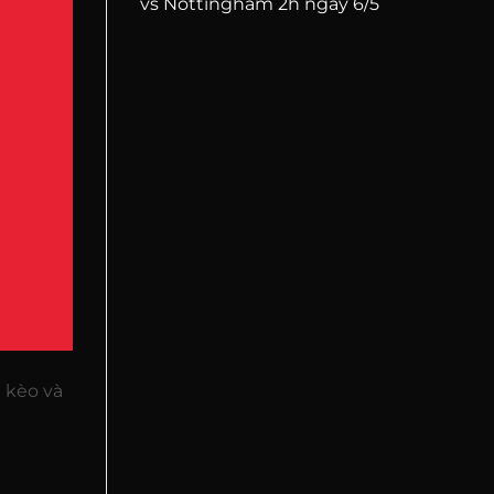
vs Nottingham 2h ngày 6/5
i kèo và