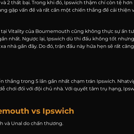
a và 2 thất bại. Trong khi đó, Ipswich thậm chí còn tệ hơn
ang gặp vấn đề và rất cần một chiến thắng để cải thiện vị
 tại Vitality của Bournemouth cũng không thực sự ấn tư
ần nhất. Ngược lại, Ipswich dù thi đấu không tốt nhưn
n xa nhà gần đây. Do đó, trận đấu này hứa hẹn sẽ rất căn
ến thắng trong 5 lần gần nhất chạm trán Ipswich. Nhatvi
dễ chơi đối với đội chủ nhà. Với quyết tâm trụ hạng, Ips
emouth vs Ipswich
h và Unal do chấn thương.