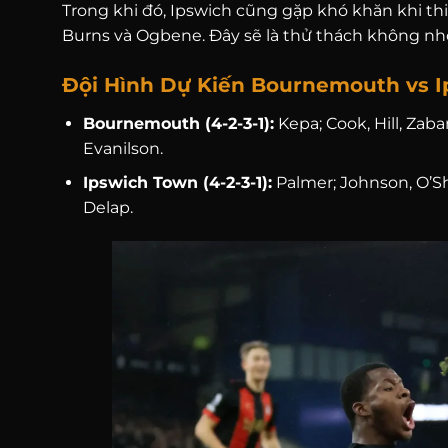
Trong khi đó, Ipswich cũng gặp khó khăn khi th
Burns và Ogbene. Đây sẽ là thử thách không nhỏ
Đội Hình Dự Kiến Bournemouth vs I
Bournemouth (4-2-3-1):
Kepa; Cook, Hill, Zaba
Evanilson.
Ipswich Town (4-2-3-1):
Palmer; Johnson, O’She
Delap.