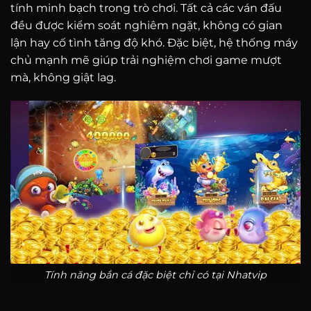
tính minh bạch trong trò chơi. Tất cả các ván đấu
đều được kiểm soát nghiêm ngặt, không có gian
lận hay cố tình tăng độ khó. Đặc biệt, hệ thống máy
chủ mạnh mẽ giúp trải nghiệm chơi game mượt
mà, không giật lag.
Tính năng bắn cá đặc biệt chỉ có tại Nhatvip