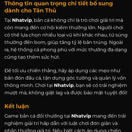
Thông tin quan trọng chi tiết bổ sung
dành cho Tân Thủ
Tại
Nhatvip
, bắn cá không chỉ là trò chơi giải trí mà
còn mang đến cơ hội kiếm thưởng lớn. Người chơi
có thể lựa chọn nhiều loại vũ khí khác nhau, từ súng
thường đến bom, giúp tăng tỷ lệ bắn trúng. Ngoài
ra, hệ thống cá phong phú với mức thưởng đa dạng
cũng tạo thêm sức hút.
Để tối ưu chiến thắng, hãy áp dụng các mẹo như
bắn đón đầu cá, tận dụng góc tường và quản lý vốn
thông minh. Chơi tại
Nhatvip
, bạn sẽ có trải nghiệm
mượt mà, không giật lag và được bảo mật tuyệt đối!
Kết luận
Game bắn cá đổi thưởng tại
Nhatvip
mang đến trải
nghiệm giải trí hấp dẫn với luật chơi đơn giản và
phần thưởng giá trị. Nếu biết cách áp dụng chiến