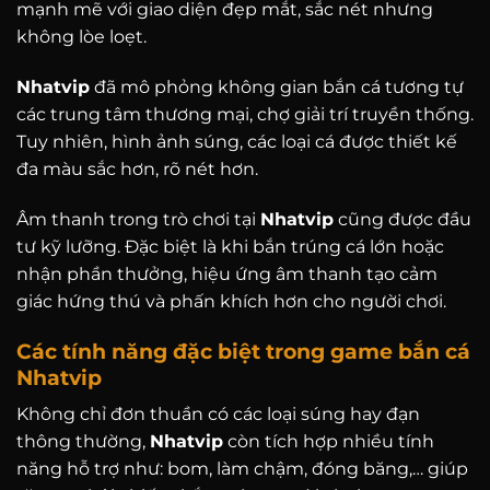
mạnh mẽ với giao diện đẹp mắt, sắc nét nhưng
không lòe loẹt.
Nhatvip
đã mô phỏng không gian bắn cá tương tự
các trung tâm thương mại, chợ giải trí truyền thống.
Tuy nhiên, hình ảnh súng, các loại cá được thiết kế
đa màu sắc hơn, rõ nét hơn.
Âm thanh trong trò chơi tại
Nhatvip
cũng được đầu
tư kỹ lưỡng. Đặc biệt là khi bắn trúng cá lớn hoặc
nhận phần thưởng, hiệu ứng âm thanh tạo cảm
giác hứng thú và phấn khích hơn cho người chơi.
Các tính năng đặc biệt trong game bắn cá
Nhatvip
Không chỉ đơn thuần có các loại súng hay đạn
thông thường,
Nhatvip
còn tích hợp nhiều tính
năng hỗ trợ như: bom, làm chậm, đóng băng,… giúp