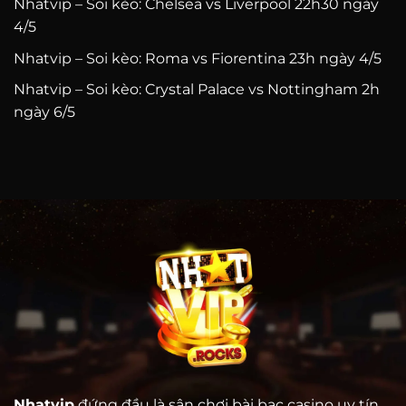
Nhatvip – Soi kèo: Chelsea vs Liverpool 22h30 ngày
4/5
Nhatvip – Soi kèo: Roma vs Fiorentina 23h ngày 4/5
Nhatvip – Soi kèo: Crystal Palace vs Nottingham 2h
ngày 6/5
Nhatvip
đứng đầu là sân chơi bài bạc casino uy tín,