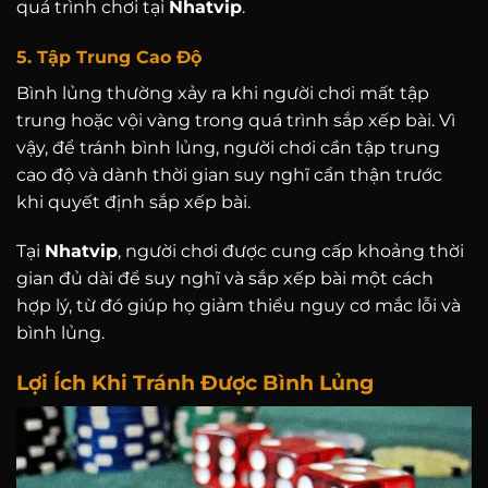
quá trình chơi tại
Nhatvip
.
5. Tập Trung Cao Độ
Bình lủng thường xảy ra khi người chơi mất tập
trung hoặc vội vàng trong quá trình sắp xếp bài. Vì
vậy, để tránh bình lủng, người chơi cần tập trung
cao độ và dành thời gian suy nghĩ cẩn thận trước
khi quyết định sắp xếp bài.
Tại
Nhatvip
, người chơi được cung cấp khoảng thời
gian đủ dài để suy nghĩ và sắp xếp bài một cách
hợp lý, từ đó giúp họ giảm thiểu nguy cơ mắc lỗi và
bình lủng.
Lợi Ích Khi Tránh Được Bình Lủng