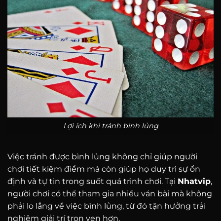
Lợi ích khi tránh binh lủng
Việc tránh được bình lủng không chỉ giúp người
chơi tiết kiệm điểm mà còn giúp họ duy trì sự ổn
định và tự tin trong suốt quá trình chơi. Tại
Nhatvip
,
người chơi có thể tham gia nhiều ván bài mà không
phải lo lắng về việc bình lủng, từ đó tận hưởng trải
nghiệm giải trí trọn vẹn hơn.