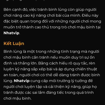
Bên cạnh đó, việc tránh bình lủng còn giúp người
chơi nâng cao kỹ năng chơi bài của mình. Điều này
đặc biệt quan trọng đối với những người chơi mong
muốn trở thành cao thủ trong trò chơi mậu binh tại
Nhatvip
.
Kết Luận
Bình lủng là một trong những tình trạng mà người
chơi mậu binh cần tránh nếu muốn duy trì sự ổn
định và thắng lớn. Bằng cách hiểu rõ quy tắc, rèn
luyện kỹ năng sắp xếp bài và áp dụng chiến thuật
an toàn, người chơi có thể dễ dàng tránh được bình
lủng.
Nhatvip
cung cấp môi trường lý tưởng để
người chơi luyện tập và cải thiện kỹ năng, giúp họ
tránh được các sai lầm đáng tiếc trong quá trình
chơi mậu binh.