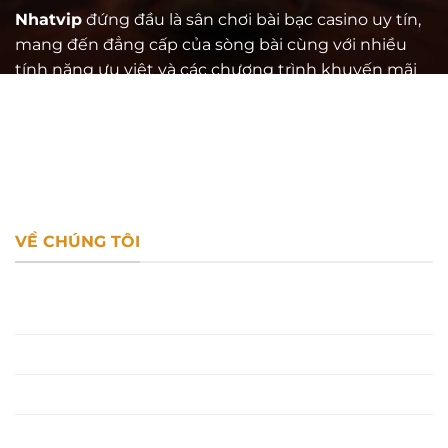
Nhatvip
đứng đầu là sân chơi bài bạc casino uy tín,
mang đến đẳng cấp của sòng bài cùng với nhiều
tính năng ưu việt và các chương trình khuyến mãi
hấp dẫn, giúp người chơi có những trải nghiệm
đáng nhớ và thú vị.
Hagtag: #Nhat_VIP #NhatVIP
VỀ CHÚNG TÔI
Câu hỏi thường gặp
Chơi có trách nhiệm
Điều kiện điều khoản
Chính sách bảo mật