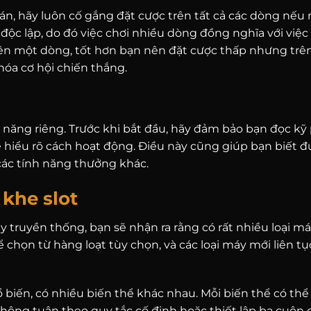
án, hãy luôn cố gắng đặt cược trên tất cả các dòng nếu
ộc lập, do đó việc chơi nhiều dòng đồng nghĩa với việc
trên một dòng, tốt hơn bạn nên đặt cược thấp nhưng trê
hóa cơ hội chiến thắng.
nh năng riêng. Trước khi bắt đầu, hãy đảm bảo bạn đọc kỹ
để hiểu rõ cách hoạt động. Điều này cũng giúp bạn biết 
 các tính năng thưởng khác.
 khe slot
 truyền thống, bạn sẽ nhận ra rằng có rất nhiều loại má
ể chọn từ hàng loạt tùy chọn, và các loại máy mới liên t
hổ biến, có nhiều biến thể khác nhau. Mỗi biến thể có t
 không tuân theo quy tắc cố định hoặc thiết lập ba cuộn 