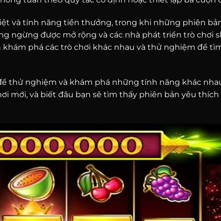
ệt và tính năng tiền thưởng, trong khi những phiên bả
ng ngừng được mở rộng và các nhà phát triển trò chơi s
n khám phá các trò chơi khác nhau và thử nghiệm để tìm
hội để thử nghiệm và khám phá những tính năng khác nha
hơi mới, và biết đâu bạn sẽ tìm thấy phiên bản yêu thích