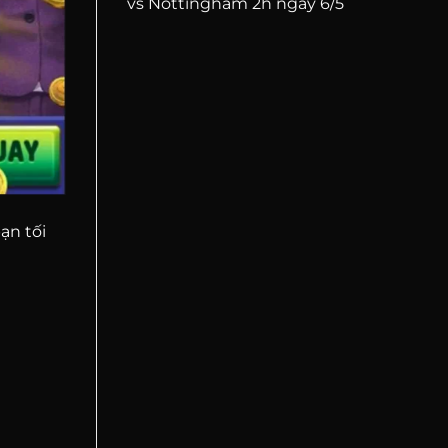
vs Nottingham 2h ngày 6/5
ạn tối