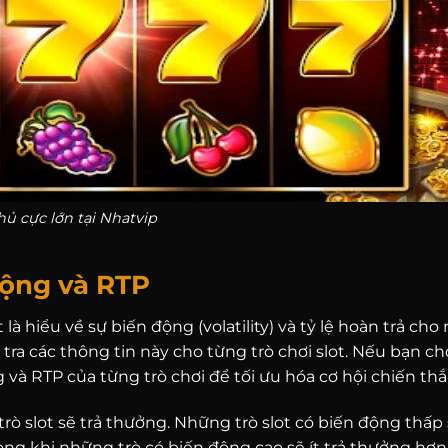
hủ cực lớn tại Nhatvip
động và RTP
à hiểu về sự biến động (volatility) và tỷ lệ hoàn trả cho
tra các thông tin này cho từng trò chơi slot. Nếu bạn chơ
 và RTP của từng trò chơi để tối ưu hóa cơ hội chiến thắ
trò slot sẽ trả thưởng. Những trò slot có biến động thấp 
ong khi những trò có biến động cao sẽ ít trả thưởng hơ