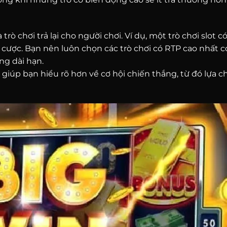
trò chơi trả lại cho người chơi. Ví dụ, một trò chơi slot c
ặt cược. Bạn nên luôn chọn các trò chơi có RTP cao nhất c
ng dài hạn.
giúp bạn hiểu rõ hơn về cơ hội chiến thắng, từ đó lựa c