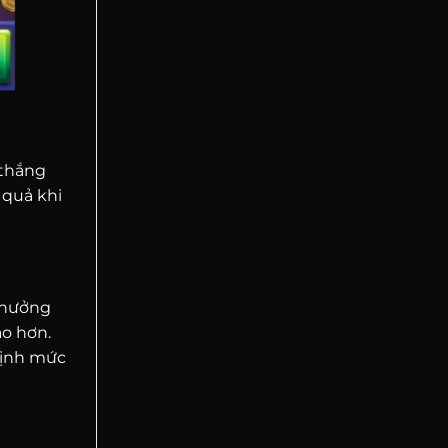
 thắng
 quả khi
h hưởng
ao hơn.
 định mức