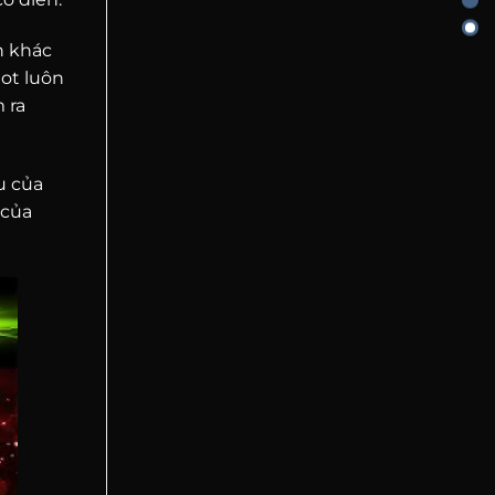
n khác
lot luôn
 ra
u của
 của