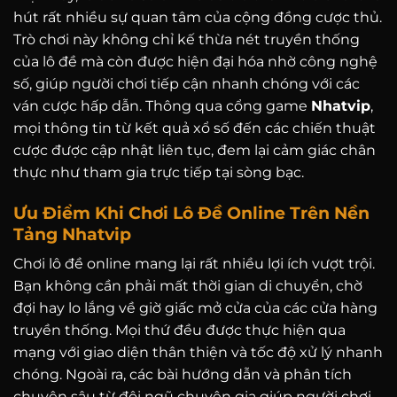
hút rất nhiều sự quan tâm của cộng đồng cược thủ.
Trò chơi này không chỉ kế thừa nét truyền thống
của lô đề mà còn được hiện đại hóa nhờ công nghệ
số, giúp người chơi tiếp cận nhanh chóng với các
ván cược hấp dẫn. Thông qua cổng game
Nhatvip
,
mọi thông tin từ kết quả xổ số đến các chiến thuật
cược được cập nhật liên tục, đem lại cảm giác chân
thực như tham gia trực tiếp tại sòng bạc.
Ưu Điểm Khi Chơi Lô Đề Online Trên Nền
Tảng Nhatvip
Chơi lô đề online mang lại rất nhiều lợi ích vượt trội.
Bạn không cần phải mất thời gian di chuyển, chờ
đợi hay lo lắng về giờ giấc mở cửa của các cửa hàng
truyền thống. Mọi thứ đều được thực hiện qua
mạng với giao diện thân thiện và tốc độ xử lý nhanh
chóng. Ngoài ra, các bài hướng dẫn và phân tích
chuyên sâu từ đội ngũ chuyên gia giúp người chơi