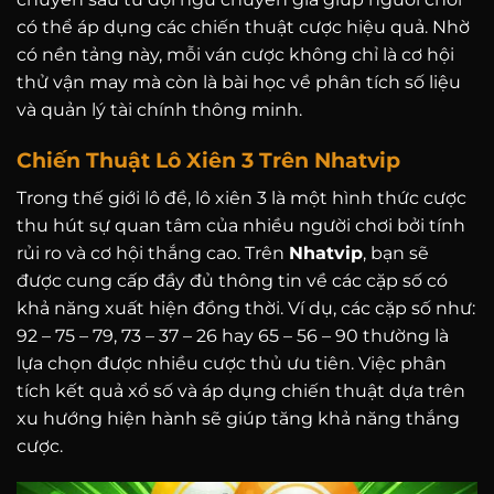
có thể áp dụng các chiến thuật cược hiệu quả. Nhờ
có nền tảng này, mỗi ván cược không chỉ là cơ hội
thử vận may mà còn là bài học về phân tích số liệu
và quản lý tài chính thông minh.
Chiến Thuật Lô Xiên 3 Trên Nhatvip
Trong thế giới lô đề, lô xiên 3 là một hình thức cược
thu hút sự quan tâm của nhiều người chơi bởi tính
rủi ro và cơ hội thắng cao. Trên
Nhatvip
, bạn sẽ
được cung cấp đầy đủ thông tin về các cặp số có
khả năng xuất hiện đồng thời. Ví dụ, các cặp số như:
92 – 75 – 79, 73 – 37 – 26 hay 65 – 56 – 90 thường là
lựa chọn được nhiều cược thủ ưu tiên. Việc phân
tích kết quả xổ số và áp dụng chiến thuật dựa trên
xu hướng hiện hành sẽ giúp tăng khả năng thắng
cược.