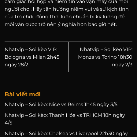
cảm giác hồi hộp và niềm tin vào vận may của mỗi
người chơi. Hãy tận hưởng niềm vui và sự kịch tính
của trò chơi, đồng thời luôn chuẩn bị kỹ lưỡng để
mỗi ván cược trở nên ý nghĩa hơn bao giờ hết.
Nhatvip – Soi kèo VIP:
Nhatvip – Soi kèo VIP:
Bologna vs Milan 2h45
Monza vs Torino 18h30
ngày 28/2
ngày 2/3
Bài viết mới
Nhatvip – Soi kèo: Nice vs Reims 1h45 ngày 3/5
Nhatvip – Soi kèo: Thanh Hóa vs TP.HCM 18h ngày
4/5
Nhatvip – Soi kèo: Chelsea vs Liverpool 22h30 ngày