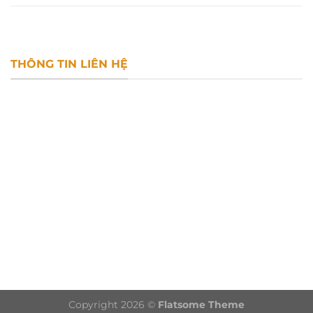
Thông tin liên hệ
THÔNG TIN LIÊN HỆ
Websie: https://66a.cn.com/
Địa Chỉ: 222 Đ. Thụy Khuê, Bưởi, Tây Hồ, Hà Nội,
Việt Nam
Email:
nhatvipfitl@gmail.com
Sitemap
Tác giả
Copyright 2026 ©
Flatsome Theme