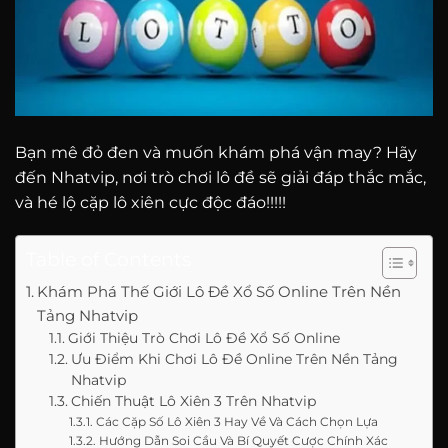
Bạn mê đỏ đen và muốn khám phá vận may? Hãy
đến
Nhatvip
, nơi trò chơi lô đề sẽ giải đáp thắc mắc,
và hé lộ cặp lô xiên cực độc đáo!!!!!
Table of Contents
Khám Phá Thế Giới Lô Đề Xổ Số Online Trên Nền
Tảng Nhatvip
Giới Thiệu Trò Chơi Lô Đề Xổ Số Online
Ưu Điểm Khi Chơi Lô Đề Online Trên Nền Tảng
Nhatvip
Chiến Thuật Lô Xiên 3 Trên Nhatvip
Các Cặp Số Lô Xiên 3 Hay Về Và Cách Chọn Lựa
Hướng Dẫn Soi Cầu Và Bí Quyết Cược Chính Xác