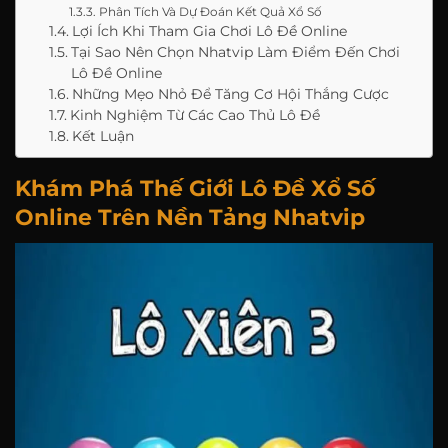
Phân Tích Và Dự Đoán Kết Quả Xổ Số
Lợi Ích Khi Tham Gia Chơi Lô Đề Online
Tại Sao Nên Chọn Nhatvip Làm Điểm Đến Chơi
Lô Đề Online
Những Mẹo Nhỏ Để Tăng Cơ Hội Thắng Cược
Kinh Nghiệm Từ Các Cao Thủ Lô Đề
Kết Luận
Khám Phá Thế Giới Lô Đề Xổ Số
Online Trên Nền Tảng Nhatvip