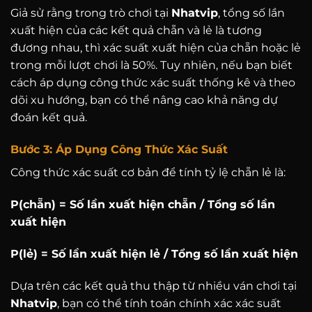
Giả sử rằng trong trò chơi tại
Nhatvip
, tổng số lần
xuất hiện của các kết quả chẵn và lẻ là tương
đương nhau, thì xác suất xuất hiện của chẵn hoặc lẻ
trong mỗi lượt chơi là 50%. Tuy nhiên, nếu bạn biết
cách áp dụng công thức xác suất thống kê và theo
dõi xu hướng, bạn có thể nâng cao khả năng dự
đoán kết quả.
Bước 3: Áp Dụng Công Thức Xác Suất
Công thức xác suất cơ bản để tính tỷ lệ chẵn lẻ là:
P(chẵn) = Số lần xuất hiện chẵn / Tổng số lần
xuất hiện
P(lẻ) = Số lần xuất hiện lẻ / Tổng số lần xuất hiện
Dựa trên các kết quả thu thập từ nhiều ván chơi tại
Nhatvip
, bạn có thể tính toán chính xác xác suất