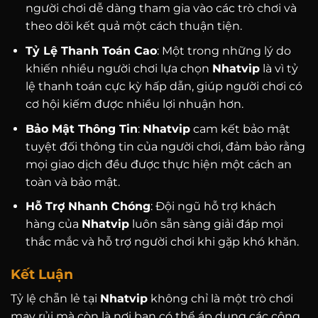
người chơi dễ dàng tham gia vào các trò chơi và
theo dõi kết quả một cách thuận tiện.
Tỷ Lệ Thanh Toán Cao
: Một trong những lý do
khiến nhiều người chơi lựa chọn
Nhatvip
là vì tỷ
lệ thanh toán cực kỳ hấp dẫn, giúp người chơi có
cơ hội kiếm được nhiều lợi nhuận hơn.
Bảo Mật Thông Tin
:
Nhatvip
cam kết bảo mật
tuyệt đối thông tin của người chơi, đảm bảo rằng
mọi giao dịch đều được thực hiện một cách an
toàn và bảo mật.
Hỗ Trợ Nhanh Chóng
: Đội ngũ hỗ trợ khách
hàng của
Nhatvip
luôn sẵn sàng giải đáp mọi
thắc mắc và hỗ trợ người chơi khi gặp khó khăn.
Kết Luận
Tỷ lệ chẵn lẻ tại
Nhatvip
không chỉ là một trò chơi
may rủi mà còn là nơi bạn có thể áp dụng các công