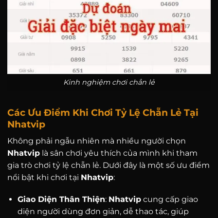
Kinh nghiệm chơi chẳn lẻ
Các Ưu Điểm Khi Chơi Tỷ Lệ Chẵn Lẻ Tại
Nhatvip
Không phải ngẫu nhiên mà nhiều người chọn
Nhatvip
là sân chơi yêu thích của mình khi tham
gia trò chơi tỷ lệ chẵn lẻ. Dưới đây là một số ưu điểm
nổi bật khi chơi tại
Nhatvip
:
Giao Diện Thân Thiện
:
Nhatvip
cung cấp giao
diện người dùng đơn giản, dễ thao tác, giúp