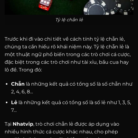
Tỷ lệ chẳn lẻ
Trước khi đi vào chi tiết về cách tính tỷ lệ chẵn lẻ,
chúng ta cần hiểu rõ khái niệm này. Tỷ lệ chẵn lẻ là
một thuật ngữ phổ biến trong các trò chơi cá cược,
đặc biệt trong các trò chơi như tài xỉu, bầu cua hay
lô đề. Trong đó:
Chẵn
là những kết quả có tổng số là số chẵn như
2, 4, 6, 8…
Lẻ
là những kết quả có tổng số là số lẻ như 1, 3, 5,
7…
Tại
Nhatvip
, trò chơi chẵn lẻ được áp dụng vào
nhiều hình thức cá cược khác nhau, cho phép