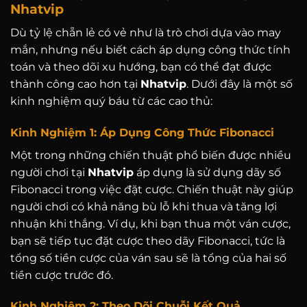
Nhatvip
Dù tỷ lệ chẵn lẻ có vẻ như là trò chơi dựa vào may
mắn, nhưng nếu biết cách áp dụng công thức tính
toán và theo dõi xu hướng, bạn có thể đạt được
thành công cao hơn tại
Nhatvip
. Dưới đây là một số
kinh nghiệm quý báu từ các cao thủ:
Kinh Nghiệm 1: Áp Dụng Công Thức Fibonacci
Một trong những chiến thuật phổ biến được nhiều
người chơi tại
Nhatvip
áp dụng là sử dụng dãy số
Fibonacci trong việc đặt cược. Chiến thuật này giúp
người chơi có khả năng bù lỗ khi thua và tăng lợi
nhuận khi thắng. Ví dụ, khi bạn thua một ván cược,
bạn sẽ tiếp tục đặt cược theo dãy Fibonacci, tức là
tổng số tiền cược của ván sau sẽ là tổng của hai số
tiền cược trước đó.
Kinh Nghiệm 2: Theo Dõi Chuỗi Kết Quả