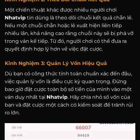
Một chiến thuật khác được nhiều người chơi
Nhatvip
tin dùng là theo dõi chuỗi kết quả chẵn lẻ.
Nếu một chuỗi chẵn hoặc lẻ xuất hiện liên tiếp
nhiều lần, khả năng cao rằng chuỗi này sẽ bị phá vỡ
trong ván kế tiếp. Từ đó, người chơi có thể đưa ra
quyết định hợp lý hơn về việc đặt cược.
Kinh Nghiệm 3: Quản Lý Vốn Hiệu Quả
Dù bạn có công thức tính toán chuẩn xác đến đâu,
việc quản lý vốn là điều cực kỳ quan trọng. Đừng
bao giờ đặt cược toàn bộ số tiền của mình vào một
ván duy nhất tại
Nhatvip
. Hãy chia nhỏ số vốn của
bạn và đặt cược một cách có kiểm soát để tránh rủi
ro lớn.