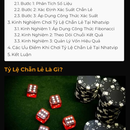
Bước 1: Phân Tích Số Liệu
Bước 2: Xác Định Xác Suất Chẵn Lẻ
Bước 3: Áp Dụng Công Thức Xác Suất
Kinh Nghiệm Chơi Tỷ Lệ Chẵn Lẻ Tại Nhatvip
Kinh Nghiệm 1: Áp Dụng Công Thức Fibonacci
Kinh Nghiệm 2: Theo Dõi Chuỗi Kết Quả
Kinh Nghiệm 3: Quản Lý Vốn Hiệu Quả
Các Ưu Điểm Khi Chơi Tỷ Lệ Chẵn Lẻ Tại Nhatvip
Kết Luận
Tỷ Lệ Chẵn Lẻ Là Gì?