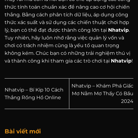
thức tính toán chuẩn xác để nâng cao cơ hội chiến
thắng. Bằng cách phân tích dữ liệu, áp dụng công
thức xác suất và sử dụng các chiến thuật chơi hợp
lý, bạn có thể đạt được thành công lớn tại
Nhatvip
.
Tuy nhiên, hãy luôn nhớ rằng việc quản lý vốn và
chơi có trách nhiệm cũng là yếu tố quan trọng
không kém. Chúc bạn có những trải nghiệm thú vị
và thành công khi tham gia các trò chơi tại
Nhatvip
!
Nhatvip – Khám Phá Giấc
Nhatvip – Bí Kíp 10 Cách
Mơ Nằm Mơ Thấy Có Bầu
Thắng Rồng Hổ Online
2024
Bài viết mới