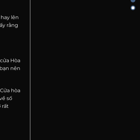
 hay lên
hấy rằng
i cửa Hòa
, bạn nên
 Cửa hòa
 về số
 rất