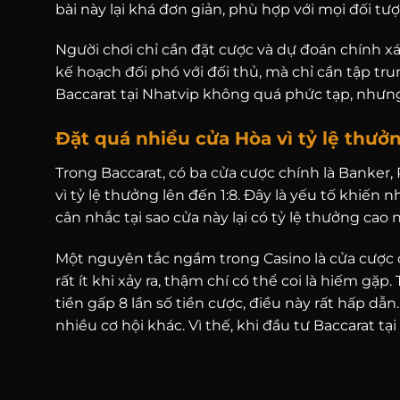
bài này lại khá đơn giản, phù hợp với mọi đối tư
Người chơi chỉ cần đặt cược và dự đoán chính xá
kế hoạch đối phó với đối thủ, mà chỉ cần tập tru
Baccarat tại Nhatvip không quá phức tạp, nhưn
Đặt quá nhiều cửa Hòa vì tỷ lệ thưởn
Trong Baccarat, có ba cửa cược chính là Banker, 
vì tỷ lệ thưởng lên đến 1:8. Đây là yếu tố khiến
cân nhắc tại sao cửa này lại có tỷ lệ thưởng cao 
Một nguyên tắc ngầm trong Casino là cửa cược c
rất ít khi xảy ra, thậm chí có thể coi là hiếm gặ
tiền gấp 8 lần số tiền cược, điều này rất hấp dẫn
nhiều cơ hội khác. Vì thế, khi đầu tư Baccarat t