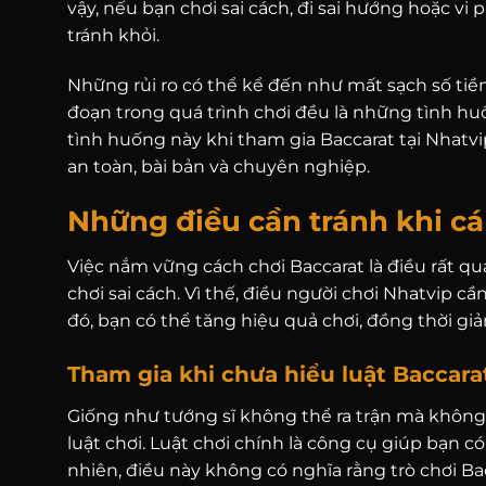
vậy, nếu bạn chơi sai cách, đi sai hướng hoặc vi 
tránh khỏi.
Những rủi ro có thể kể đến như mất sạch số tiền
đoạn trong quá trình chơi đều là những tình hu
tình huống này khi tham gia Baccarat tại Nhatvi
an toàn, bài bản và chuyên nghiệp.
Những điều cần tránh khi cá
Việc nắm vững cách chơi Baccarat là điều rất q
chơi sai cách. Vì thế, điều người chơi Nhatvip cần
đó, bạn có thể tăng hiệu quả chơi, đồng thời giả
Tham gia khi chưa hiểu luật Baccarat
Giống như tướng sĩ không thể ra trận mà không
luật chơi. Luật chơi chính là công cụ giúp bạn c
nhiên, điều này không có nghĩa rằng trò chơi Ba