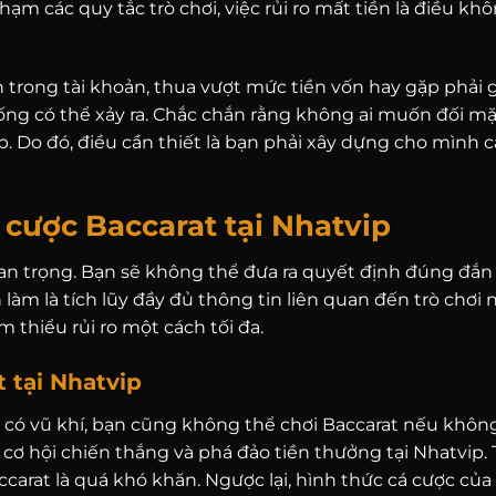
phạm các quy tắc trò chơi, việc rủi ro mất tiền là điều kh
 trong tài khoản, thua vượt mức tiền vốn hay gặp phải 
ống có thể xảy ra. Chắc chắn rằng không ai muốn đối mặt
p. Do đó, điều cần thiết là bạn phải xây dựng cho mình 
 cược Baccarat tại Nhatvip
uan trọng. Bạn sẽ không thể đưa ra quyết định đúng đắn
 làm là tích lũy đầy đủ thông tin liên quan đến trò chơi n
m thiểu rủi ro một cách tối đa.
 tại Nhatvip
 có vũ khí, bạn cũng không thể chơi Baccarat nếu không
ó cơ hội chiến thắng và phá đảo tiền thưởng tại Nhatvip.
ccarat là quá khó khăn. Ngược lại, hình thức cá cược củ