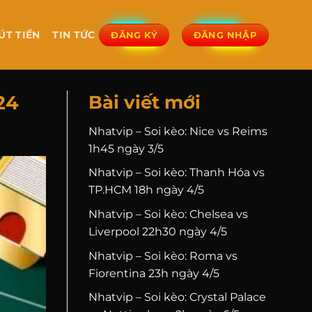
ÚT TIỀN
TIN TỨC
ĐĂNG KÝ
ĐĂNG NHẬP
24
Bài viết mới
Nhatvip – Soi kèo: Nice vs Reims
1h45 ngày 3/5
Nhatvip – Soi kèo: Thanh Hóa vs
TP.HCM 18h ngày 4/5
Nhatvip – Soi kèo: Chelsea vs
Liverpool 22h30 ngày 4/5
Nhatvip – Soi kèo: Roma vs
Fiorentina 23h ngày 4/5
Nhatvip – Soi kèo: Crystal Palace