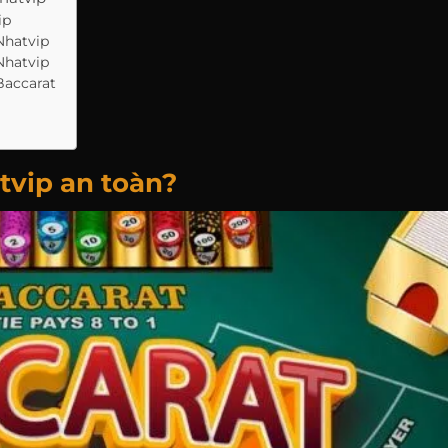
ip
Nhatvip
Nhatvip
Baccarat
tvip an toàn?