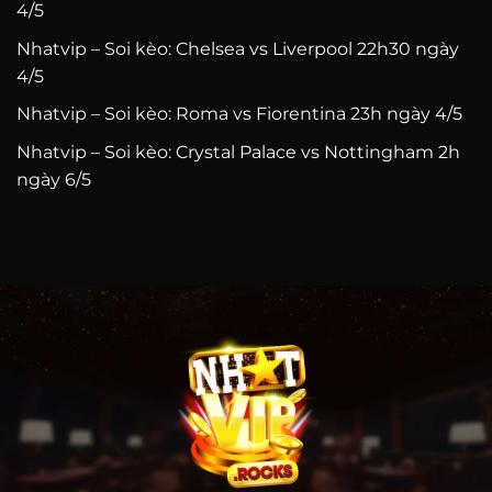
4/5
Nhatvip – Soi kèo: Chelsea vs Liverpool 22h30 ngày
4/5
Nhatvip – Soi kèo: Roma vs Fiorentina 23h ngày 4/5
Nhatvip – Soi kèo: Crystal Palace vs Nottingham 2h
ngày 6/5