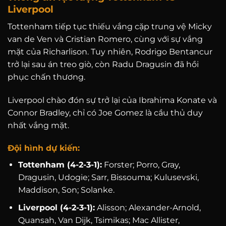
Liverpool
Tottenham tiếp tục thiếu vắng cặp trung vệ Micky
van de Ven và Cristian Romero, cùng với sự vắng
mặt của Richarlison. Tuy nhiên, Rodrigo Bentancur
trở lại sau án treo giò, còn Radu Dragusin đã hồi
phục chấn thương.
Liverpool chào đón sự trở lại của Ibrahima Konate và
Connor Bradley, chỉ có Joe Gomez là cầu thủ duy
nhất vắng mặt.
Đội hình dự kiến:
Tottenham (4-2-3-1):
Forster; Porro, Gray,
Dragusin, Udogie; Sarr, Bissouma; Kulusevski,
Maddison, Son; Solanke.
Liverpool (4-2-3-1):
Alisson; Alexander-Arnold,
Quansah, Van Dijk, Tsimikas; Mac Allister,