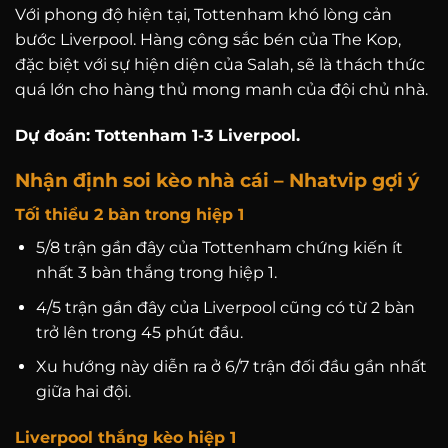
Với phong độ hiện tại, Tottenham khó lòng cản
bước Liverpool. Hàng công sắc bén của The Kop,
đặc biệt với sự hiện diện của Salah, sẽ là thách thức
quá lớn cho hàng thủ mong manh của đội chủ nhà.
Dự đoán: Tottenham 1-3 Liverpool.
Nhận định soi kèo nhà cái – Nhatvip gợi ý
Tối thiểu 2 bàn trong hiệp 1
5/8 trận gần đây của Tottenham chứng kiến ít
nhất 3 bàn thắng trong hiệp 1.
4/5 trận gần đây của Liverpool cũng có từ 2 bàn
trở lên trong 45 phút đầu.
Xu hướng này diễn ra ở 6/7 trận đối đầu gần nhất
giữa hai đội.
Liverpool thắng kèo hiệp 1