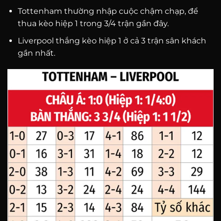
Tottenham thường nhập cuộc chậm chạp, để
thua kèo hiệp 1 trong 3/4 trận gần đây.
Liverpool thắng kèo hiệp 1 ở cả 3 trận sân khách
gần nhất.