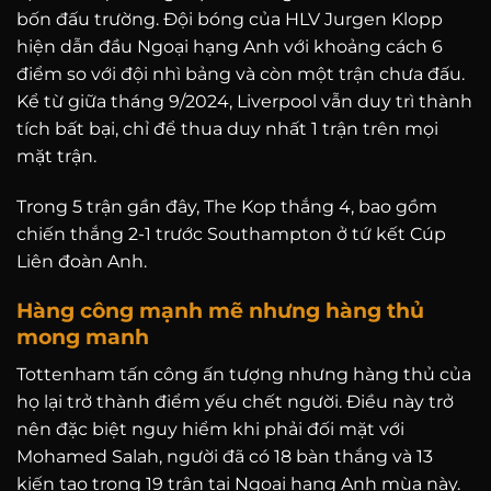
bốn đấu trường. Đội bóng của HLV Jurgen Klopp
hiện dẫn đầu Ngoại hạng Anh với khoảng cách 6
điểm so với đội nhì bảng và còn một trận chưa đấu.
Kể từ giữa tháng 9/2024, Liverpool vẫn duy trì thành
tích bất bại, chỉ để thua duy nhất 1 trận trên mọi
mặt trận.
Trong 5 trận gần đây, The Kop thắng 4, bao gồm
chiến thắng 2-1 trước Southampton ở tứ kết Cúp
Liên đoàn Anh.
Hàng công mạnh mẽ nhưng hàng thủ
mong manh
Tottenham tấn công ấn tượng nhưng hàng thủ của
họ lại trở thành điểm yếu chết người. Điều này trở
nên đặc biệt nguy hiểm khi phải đối mặt với
Mohamed Salah, người đã có 18 bàn thắng và 13
kiến tạo trong 19 trận tại Ngoại hạng Anh mùa này.