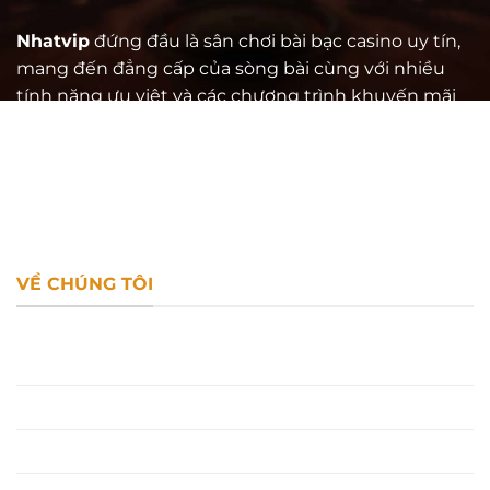
Nhatvip
đứng đầu là sân chơi bài bạc casino uy tín,
mang đến đẳng cấp của sòng bài cùng với nhiều
tính năng ưu việt và các chương trình khuyến mãi
hấp dẫn, giúp người chơi có những trải nghiệm
đáng nhớ và thú vị.
Hagtag: #Nhat_VIP #NhatVIP
VỀ CHÚNG TÔI
Câu hỏi thường gặp
Chơi có trách nhiệm
Điều kiện điều khoản