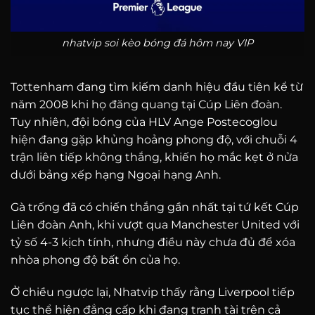
nhatvip soi kèo bóng đá hôm nay VIP
Tottenham đang tìm kiếm danh hiệu đầu tiên kể từ
năm 2008 khi họ đăng quang tại Cúp Liên đoàn.
Tuy nhiên, đội bóng của HLV Ange Postecoglou
hiện đang gặp khủng hoảng phong độ, với chuỗi 4
trận liên tiếp không thắng, khiến họ mắc kẹt ở nửa
dưới bảng xếp hạng Ngoại hạng Anh.
Gà trống đã có chiến thắng gần nhất tại tứ kết Cúp
Liên đoàn Anh, khi vượt qua Manchester United với
tỷ số 4-3 kịch tính, nhưng điều này chưa đủ để xóa
nhòa phong độ bất ổn của họ.
Ở chiều ngược lại,
Nhatvip
thấy rằng Liverpool tiếp
tục thể hiện đẳng cấp khi đang tranh tài trên cả