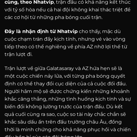
cùng, theo Nhatvip
, trận đấu có khả năng kết thúc
với tỷ số hòa nếu cả hai đội không khai thác triệt để
các cơ hội từ những pha bóng cuối trận.
Đây là nhận định từ Nhatvip
cho thấy, mặc dù
cuộc chạm trán đầy kịch tính, nhưng vé vào vòng
tiếp theo có thể nghiêng về phía AZ nhờ lợi thế từ
trận lượt đi.
Trận lượt về giữa Galatasaray và AZ hứa hẹn sẽ là
một cuộc chiến nảy lửa, với từng pha bóng quyết
định có thể thay đổi cục diện của cả cuộc đối đầu.
Người hâm mộ sẽ được chứng kiến những khoảnh
khắc căng thẳng, những tình huống kịch tính và sự
biến đổi không lường trước của trận đấu. Dù kết
quả cuối cùng ra sao, cuộc so tài này chắc chắn sẽ
khắc sâu dấu ấn trên đấu trường châu Âu, đồng
thời là minh chứng cho khả năng phục hồi và chiến