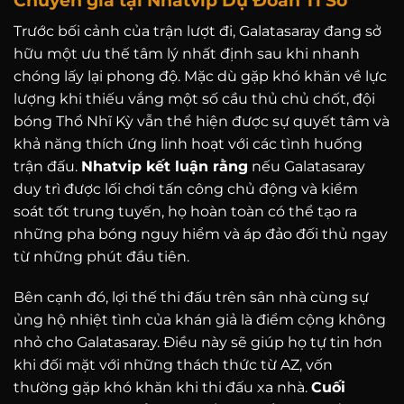
Trước bối cảnh của trận lượt đi, Galatasaray đang sở
hữu một ưu thế tâm lý nhất định sau khi nhanh
chóng lấy lại phong độ. Mặc dù gặp khó khăn về lực
lượng khi thiếu vắng một số cầu thủ chủ chốt, đội
bóng Thổ Nhĩ Kỳ vẫn thể hiện được sự quyết tâm và
khả năng thích ứng linh hoạt với các tình huống
trận đấu.
Nhatvip kết luận rằng
nếu Galatasaray
duy trì được lối chơi tấn công chủ động và kiểm
soát tốt trung tuyến, họ hoàn toàn có thể tạo ra
những pha bóng nguy hiểm và áp đảo đối thủ ngay
từ những phút đầu tiên.
Bên cạnh đó, lợi thế thi đấu trên sân nhà cùng sự
ủng hộ nhiệt tình của khán giả là điểm cộng không
nhỏ cho Galatasaray. Điều này sẽ giúp họ tự tin hơn
khi đối mặt với những thách thức từ AZ, vốn
thường gặp khó khăn khi thi đấu xa nhà.
Cuối