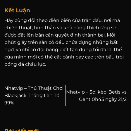
Kết Luận
Hãy cùng dõi theo diễn biến của trận đấu, nơi mà
chiến thuật, tinh thần và khả năng thích ứng sẽ
được đặt lên bàn cân quyết định thành bại. Mỗi
phút giây trên sân cỏ đều chứa đựng những bất
ngờ, và chỉ có đội bóng biết tận dụng tối đa lợi thế
của mình mới có thể cất cánh bay cao trên bầu trời
bóng đá châu lục.
Nhatvip – Thủ Thuật Chơi
Nhatvip – Soi kèo: Betis vs
Blackjack Thắng Lên Tới
Gent 0h45 ngày 21/2
99%