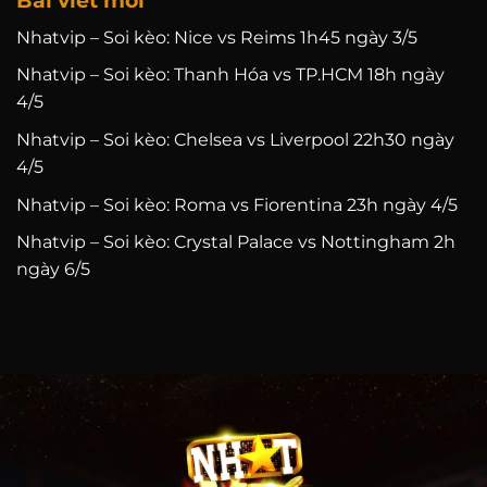
Bài viết mới
Nhatvip – Soi kèo: Nice vs Reims 1h45 ngày 3/5
Nhatvip – Soi kèo: Thanh Hóa vs TP.HCM 18h ngày
4/5
Nhatvip – Soi kèo: Chelsea vs Liverpool 22h30 ngày
4/5
Nhatvip – Soi kèo: Roma vs Fiorentina 23h ngày 4/5
Nhatvip – Soi kèo: Crystal Palace vs Nottingham 2h
ngày 6/5