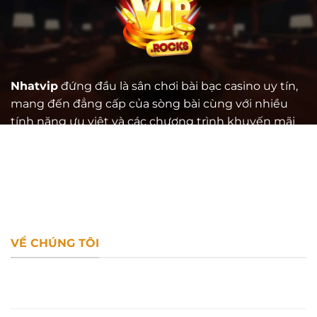
Nhatvip
đứng đầu là sân chơi bài bạc casino uy tín,
mang đến đẳng cấp của sòng bài cùng với nhiều
tính năng ưu việt và các chương trình khuyến mãi
hấp dẫn, giúp người chơi có những trải nghiệm
đáng nhớ và thú vị.
Hagtag: #Nhat_VIP #NhatVIP
VỀ CHÚNG TÔI
Câu hỏi thường gặp