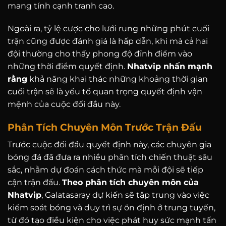
mang tính cạnh tranh cao.
Ngoài ra, tỷ lệ cược cho lưới rung những phút cuối
trận cũng được đánh giá là hấp dẫn, khi mà cả hai
đội thường cho thấy phong độ đỉnh điểm vào
những thời điểm quyết định.
Nhatvip nhấn mạnh
rằng
khả năng khai thác những khoảng thời gian
cuối trận sẽ là yếu tố quan trọng quyết định vận
mệnh của cuộc đối đầu này.
Phân Tích Chuyên Môn Trước Trận Đấu
Trước cuộc đối đầu quyết định này, các chuyên gia
bóng đá đã đưa ra nhiều phân tích chiến thuật sâu
sắc, nhằm dự đoán cách thức mà mỗi đội sẽ tiếp
cận trận đấu.
Theo phân tích chuyên môn của
Nhatvip
, Galatasaray dự kiến sẽ tập trung vào việc
kiểm soát bóng và duy trì sự ổn định ở trung tuyến,
từ đó tạo điều kiện cho việc phát huy sức mạnh tấn