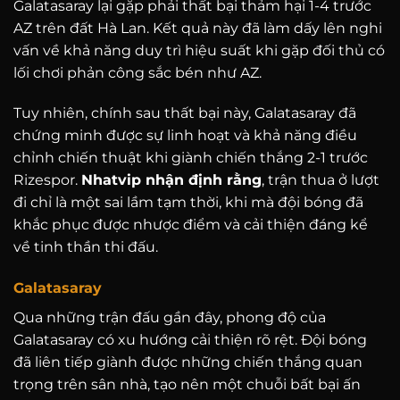
Galatasaray lại gặp phải thất bại thảm hại 1-4 trước
AZ trên đất Hà Lan. Kết quả này đã làm dấy lên nghi
vấn về khả năng duy trì hiệu suất khi gặp đối thủ có
lối chơi phản công sắc bén như AZ.
Tuy nhiên, chính sau thất bại này, Galatasaray đã
chứng minh được sự linh hoạt và khả năng điều
chỉnh chiến thuật khi giành chiến thắng 2-1 trước
Rizespor.
Nhatvip nhận định rằng
, trận thua ở lượt
đi chỉ là một sai lầm tạm thời, khi mà đội bóng đã
khắc phục được nhược điểm và cải thiện đáng kể
về tinh thần thi đấu.
Galatasaray
Qua những trận đấu gần đây, phong độ của
Galatasaray có xu hướng cải thiện rõ rệt. Đội bóng
đã liên tiếp giành được những chiến thắng quan
trọng trên sân nhà, tạo nên một chuỗi bất bại ấn