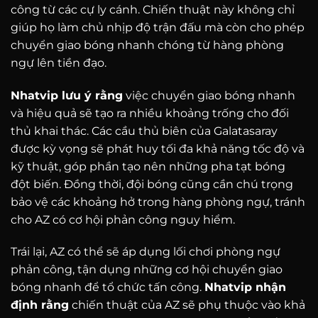
công từ các cự ly cánh. Chiến thuật này không chỉ
giúp họ làm chủ nhịp độ trận đấu mà còn cho phép
chuyển giao bóng nhanh chóng từ hàng phòng
ngự lên tiền đạo.
Nhatvip lưu ý rằng
việc chuyển giao bóng nhanh
và hiệu quả sẽ tạo ra nhiều khoảng trống cho đối
thủ khai thác. Các cầu thủ biên của Galatasaray
được kỳ vọng sẽ phát huy tối đa khả năng tốc độ và
kỹ thuật, góp phần tạo nên những pha tạt bóng
đột biến. Đồng thời, đội bóng cũng cần chú trọng
bảo vệ các khoảng hở trong hàng phòng ngự, tránh
cho AZ có cơ hội phản công nguy hiểm.
Trái lại, AZ có thể sẽ áp dụng lối chơi phòng ngự
phản công, tận dụng những cơ hội chuyển giao
bóng nhanh để tổ chức tấn công.
Nhatvip nhận
định rằng
chiến thuật của AZ sẽ phụ thuộc vào khả