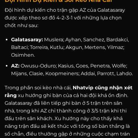
Đội hình dự kiến cho trận gặp AZ của Galatasaray
được xếp theo sơ đồ 4-2-3-1 với những lựa chọn
chốt như sau:
Galatasaray:
Muslera; Ayhan, Sanchez, Bardakci,
Baltaci; Torreira, Kutlu; Akgun, Mertens, Yilmaz;
Osimhen.
AZ:
Owusu-Oduro; Kasius, Goes, Penetra, Wolfe;
Mijans, Clasie, Koopmeiners; Addai, Parrott, Lahdo.
Trong phần soi kèo nhà cái,
Nhatvip cũng nhận xét
rằng
xu hướng ghi bàn của cả hai đội khá ổn định.
Galatasaray đã liên tiếp ghi bàn ở 5 trận trên sân
nhà, trong khi AZ chỉ thành công ở 3/5 trận khi thi
đấu trên sân khách. Xu hướng này cho thấy khả
năng trận đấu sẽ kết thúc với tổng số bàn thắng là
số chẵn, điều thường gặp ở những cuộc chạm trán