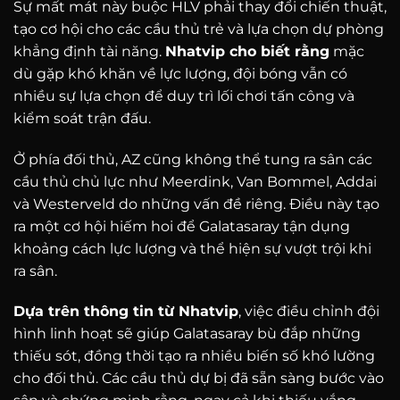
Sự mất mát này buộc HLV phải thay đổi chiến thuật,
tạo cơ hội cho các cầu thủ trẻ và lựa chọn dự phòng
khẳng định tài năng.
Nhatvip cho biết rằng
mặc
dù gặp khó khăn về lực lượng, đội bóng vẫn có
nhiều sự lựa chọn để duy trì lối chơi tấn công và
kiểm soát trận đấu.
Ở phía đối thủ, AZ cũng không thể tung ra sân các
cầu thủ chủ lực như Meerdink, Van Bommel, Addai
và Westerveld do những vấn đề riêng. Điều này tạo
ra một cơ hội hiếm hoi để Galatasaray tận dụng
khoảng cách lực lượng và thể hiện sự vượt trội khi
ra sân.
Dựa trên thông tin từ Nhatvip
, việc điều chỉnh đội
hình linh hoạt sẽ giúp Galatasaray bù đắp những
thiếu sót, đồng thời tạo ra nhiều biến số khó lường
cho đối thủ. Các cầu thủ dự bị đã sẵn sàng bước vào