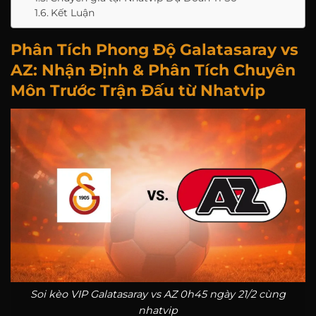
Kết Luận
Phân Tích Phong Độ Galatasaray vs
AZ: Nhận Định & Phân Tích Chuyên
Môn Trước Trận Đấu từ Nhatvip
Soi kèo VIP Galatasaray vs AZ 0h45 ngày 21/2 cùng
nhatvip