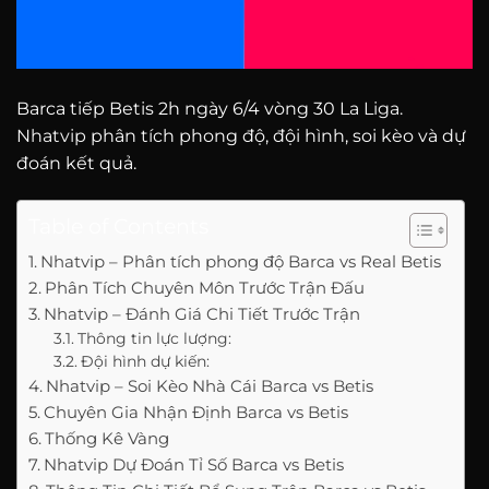
Barca tiếp Betis 2h ngày 6/4 vòng 30
La Liga
.
Nhatvip
phân tích phong độ, đội hình, soi kèo và dự
đoán kết quả.
Table of Contents
Nhatvip – Phân tích phong độ Barca vs Real Betis
Phân Tích Chuyên Môn Trước Trận Đấu
Nhatvip – Đánh Giá Chi Tiết Trước Trận
Thông tin lực lượng:
Đội hình dự kiến:
Nhatvip – Soi Kèo Nhà Cái Barca vs Betis
Chuyên Gia Nhận Định Barca vs Betis
Thống Kê Vàng
Nhatvip Dự Đoán Tỉ Số Barca vs Betis