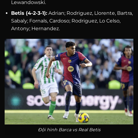
Lewandowski.
Betis (4-2-3-1):
Adrian; Rodriguez, Llorente, Bartra,
Sabaly; Fornals, Cardoso; Rodriguez, Lo Celso,
Antony; Hernandez.
Đội hình Barca vs Real Betis