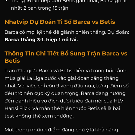
Trong 16 lần tiếp đón Betis gần nhất, Barca ghi ít
nhất 2 bàn trong 15 trận.
Nhatvip Dự Đoán Tỉ Số Barca vs Betis
Barca có mọi lợi thế để giành chiến thắng. Dự đoán:
Barca thắng 3-1, hiệp 1 nổ tài.
Thông Tin Chi Tiết Bổ Sung Trận Barca vs
Betis
Trận đấu giữa Barca và Betis diễn ra trong bối cảnh
mùa giải La Liga bước vào giai đoạn căng thẳng
nhất. Với việc chỉ còn 9 vòng đấu nữa, từng điểm số
đều trở nên cực kỳ quan trọng. Barca đang hướng
đến danh hiệu vô địch dưới triều đại mới của HLV
Hansi Flick, và màn thể hiện trước Betis sẽ là bài
test không thể xem thường.
Một trong những điểm đáng chú ý là khả năng