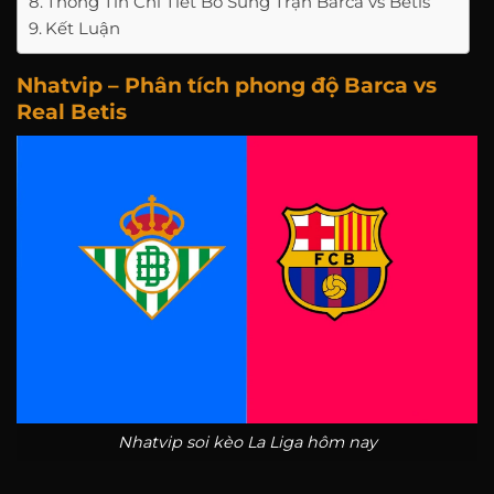
Thông Tin Chi Tiết Bổ Sung Trận Barca vs Betis
Kết Luận
Nhatvip – Phân tích phong độ Barca vs
Real Betis
Nhatvip soi kèo La Liga hôm nay