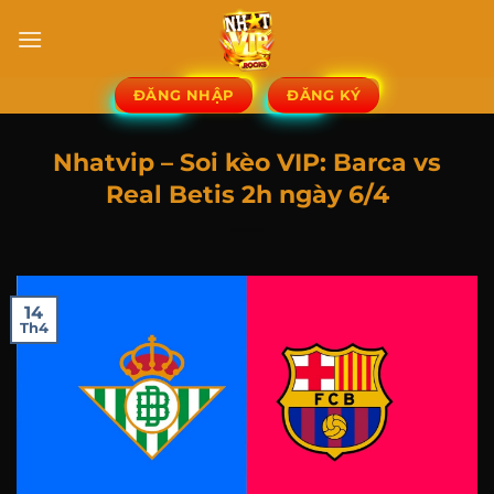
Chuyển
đến
nội
dung
ĐĂNG NHẬP
ĐĂNG KÝ
Nhatvip – Soi kèo VIP: Barca vs
Real Betis 2h ngày 6/4
14
Th4