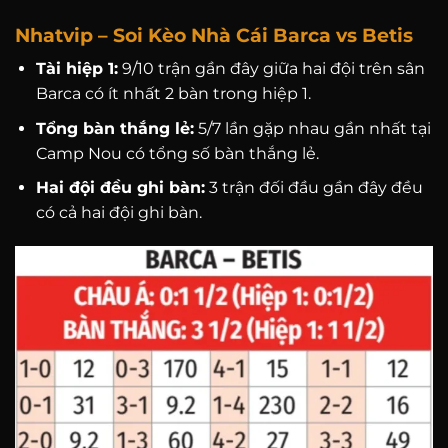
Nhatvip – Soi Kèo Nhà Cái Barca vs Betis
Tài hiệp 1:
9/10 trận gần đây giữa hai đội trên sân
Barca có ít nhất 2 bàn trong hiệp 1.
Tổng bàn thắng lẻ:
5/7 lần gặp nhau gần nhất tại
Camp Nou có tổng số bàn thắng lẻ.
Hai đội đều ghi bàn:
3 trận đối đầu gần đây đều
có cả hai đội ghi bàn.