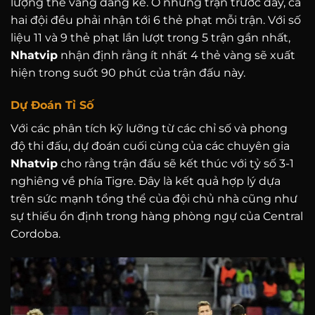
lượng thẻ vàng đáng kể. Ở những trận trước đây, cả
hai đội đều phải nhận tới 6 thẻ phạt mỗi trận. Với số
liệu 11 và 9 thẻ phạt lần lượt trong 5 trận gần nhất,
Nhatvip
nhận định rằng ít nhất 4 thẻ vàng sẽ xuất
hiện trong suốt 90 phút của trận đấu này.
Dự Đoán Tỉ Số
Với các phân tích kỹ lưỡng từ các chỉ số và phong
độ thi đấu, dự đoán cuối cùng của các chuyên gia
Nhatvip
cho rằng trận đấu sẽ kết thúc với tỷ số 3-1
nghiêng về phía Tigre. Đây là kết quả hợp lý dựa
trên sức mạnh tổng thể của đội chủ nhà cũng như
sự thiếu ổn định trong hàng phòng ngự của Central
Cordoba.