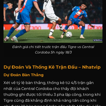
Đánh giá chi tiết trước trận đấu Tigre vs Central
Cordoba 5h ngày 18/3
Dự Đoán Và Thống Kê Trận Đấu – Nhatvip
Dự Đoán Bàn Thắng
Xét về tỷ lệ bàn thắng, thống kê từ 4/5 trận gần
nhất của Central Cordoba cho thấy đội khách
thường ghi được tối thiểu 3 pha lập công, trong khi
Tigre cũng đã khẳng định khả năng tấn công khi