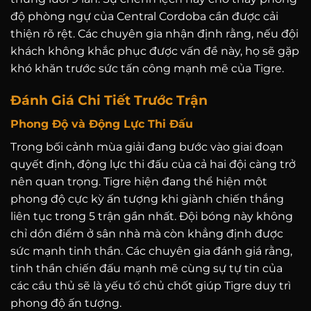
độ phòng ngự của Central Cordoba cần được cải
thiện rõ rệt. Các chuyên gia nhận định rằng, nếu đội
khách không khắc phục được vấn đề này, họ sẽ gặp
khó khăn trước sức tấn công mạnh mẽ của Tigre.
Đánh Giá Chi Tiết Trước Trận
Phong Độ và Động Lực Thi Đấu
Trong bối cảnh mùa giải đang bước vào giai đoạn
quyết định, động lực thi đấu của cả hai đội càng trở
nên quan trọng. Tigre hiện đang thể hiện một
phong độ cực kỳ ấn tượng khi giành chiến thắng
liên tục trong 5 trận gần nhất. Đội bóng này không
chỉ dồn điểm ở sân nhà mà còn khẳng định được
sức mạnh tinh thần. Các chuyên gia đánh giá rằng,
tinh thần chiến đấu mạnh mẽ cùng sự tự tin của
các cầu thủ sẽ là yếu tố chủ chốt giúp Tigre duy trì
phong độ ấn tượng.