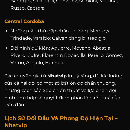
Banegas, Saralegui, Gonzalez, Scipioni, Medina,
Russo, Cabrera.
Central Cordoba
Những cầu thủ gặp chấn thương: Montoya,
Trindade, Varaldo; Galvan đang bị treo giò.
Đội hình dự kiến: Aguerre, Moyano, Abascia,
Rivero, Cufre, Florentin Bobadilla, Perello, Gomez,
Veron, Angulo, Heredia.
Các chuyên gia từ
Nhatvip
lưu ý rằng, dù lực lượng
của cả hai đội có một số bất ổn do chấn thương,
nhưng cách sắp xếp chiến thuật và lựa chọn đội
hình phù hợp sẽ quyết định phần lớn kết quả của
trận đấu.
Lịch Sử Đối Đầu Và Phong Độ Hiện Tại –
Nhatvip