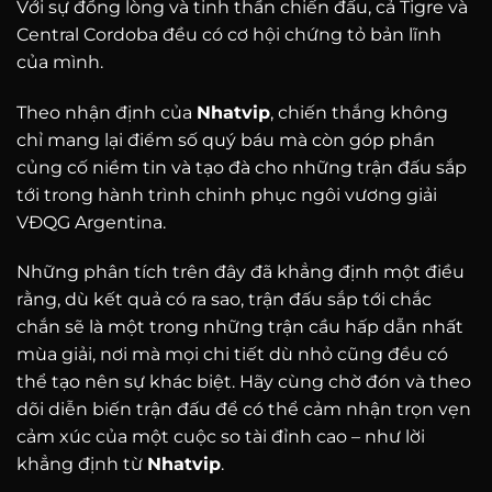
Với sự đồng lòng và tinh thần chiến đấu, cả Tigre và
Central Cordoba đều có cơ hội chứng tỏ bản lĩnh
của mình.
Theo nhận định của
Nhatvip
, chiến thắng không
chỉ mang lại điểm số quý báu mà còn góp phần
củng cố niềm tin và tạo đà cho những trận đấu sắp
tới trong hành trình chinh phục ngôi vương giải
VĐQG Argentina.
Những phân tích trên đây đã khẳng định một điều
rằng, dù kết quả có ra sao, trận đấu sắp tới chắc
chắn sẽ là một trong những trận cầu hấp dẫn nhất
mùa giải, nơi mà mọi chi tiết dù nhỏ cũng đều có
thể tạo nên sự khác biệt. Hãy cùng chờ đón và theo
dõi diễn biến trận đấu để có thể cảm nhận trọn vẹn
cảm xúc của một cuộc so tài đỉnh cao – như lời
khẳng định từ
Nhatvip
.