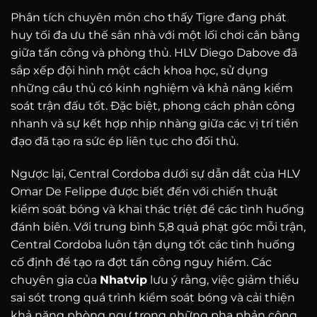
Phân tích chuyên môn cho thấy Tigre đang phát
huy tối đa ưu thế sân nhà với một lối chơi cân bằng
giữa tấn công và phòng thủ. HLV Diego Dabove đã
sắp xếp đội hình một cách khoa học, sử dụng
những cầu thủ có kinh nghiệm và khả năng kiểm
soát trận đấu tốt. Đặc biệt, phong cách phản công
nhanh và sự kết hợp nhịp nhàng giữa các vị trí tiền
đạo đã tạo ra sức ép liên tục cho đối thủ.
Ngược lại, Central Cordoba dưới sự dẫn dắt của HLV
Omar De Felippe được biết đến với chiến thuật
kiểm soát bóng và khai thác triệt để các tình huống
đánh biên. Với trung bình 5,8 quả phạt góc mỗi trận,
Central Cordoba luôn tận dụng tốt các tình huống
cố định để tạo ra đợt tấn công nguy hiểm. Các
chuyên gia của
Nhatvip
lưu ý rằng, việc giảm thiểu
sai sót trong quá trình kiểm soát bóng và cải thiện
khả năng phòng ngự trong những pha phản công