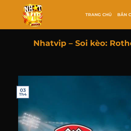
Chuyển
đến
TRANG CHỦ
BẮN 
nội
dung
Nhatvip – Soi kèo: Ro
03
Th4