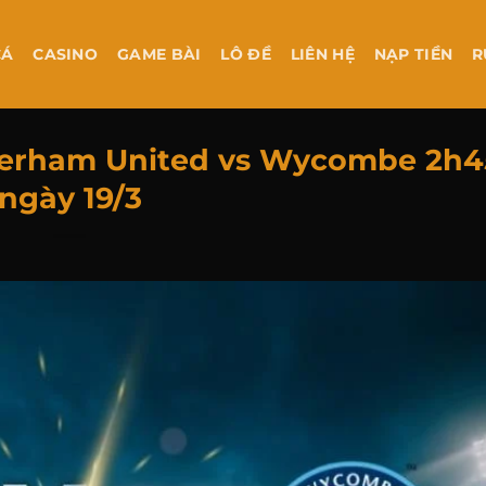
CÁ
CASINO
GAME BÀI
LÔ ĐỀ
LIÊN HỆ
NẠP TIỀN
R
therham United vs Wycombe 2h4
ngày 19/3