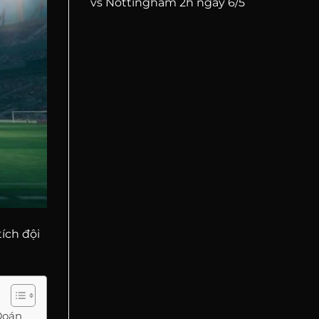
vs Nottingham 2h ngày 6/5
ích đội
Đoán