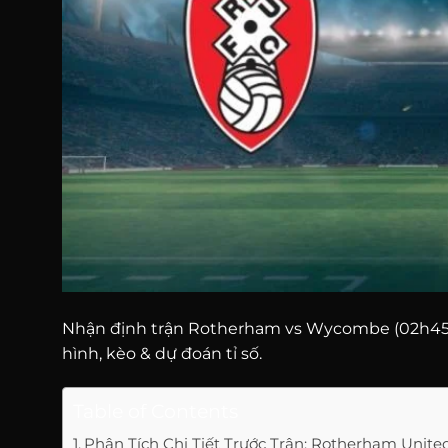
Nhận định trận Rotherham vs Wycombe (02h45 1
hình, kèo & dự đoán tỉ số.
Table of Contents
Phân Tích Chi Tiết Trước Trận: Rotherham Uni