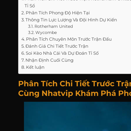
Tỉ Số
Phân Tích Phong Độ Hiện Tại
Thông Tin Lực Lượng Và Đội Hình Dự Kiến
Rotherham United
Wycombe
Phân Tích Chuyên Môn Trước Trận Đấu
Đánh Giá Chi Tiết Trước Trận
Soi Kèo Nhà Cái Và Dự Đoán Tỉ Số
Nhận Định Cuối Cùng
Kết luận
Phân Tích Chi Tiết Trước T
Cùng Nhatvip Khám Phá Pho