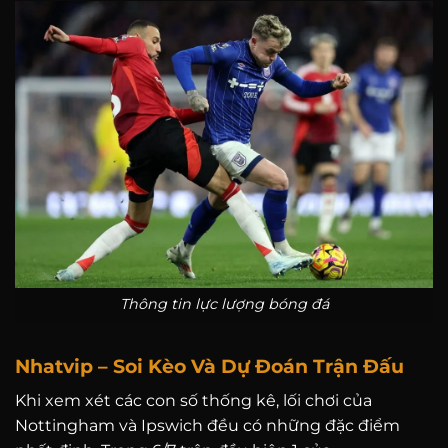
Thông tin lực lượng bóng đá
Nhatvip – Soi Kèo Và Dự Đoán Trận Đấu
Khi xem xét các con số thống kê, lối chơi của
Nottingham và Ipswich đều có những đặc điểm