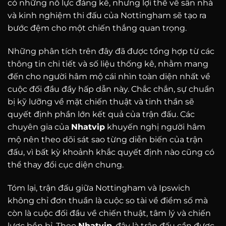
có những nỗ lực đáng kể, nhưng lợi thế về sân nhà
và kinh nghiệm thi đấu của Nottingham sẽ tạo ra
bước đệm cho một chiến thắng quan trọng.
Những phân tích trên đây đã được tổng hợp từ các
thông tin chi tiết và số liệu thống kê, nhằm mang
đến cho người hâm mộ cái nhìn toàn diện nhất về
cuộc đối đầu đầy hấp dẫn này. Chắc chắn, sự chuẩn
bị kỹ lưỡng về mặt chiến thuật và tinh thần sẽ
quyết định phần lớn kết quả của trận đấu. Các
chuyên gia của
Nhatvip
khuyến nghị người hâm
mộ nên theo dõi sát sao từng diễn biến của trận
đấu, vì bất kỳ khoảnh khắc quyết định nào cũng có
thể thay đổi cục diện chung.
Tóm lại, trận đấu giữa Nottingham và Ipswich
không chỉ đơn thuần là cuộc so tài về điểm số mà
còn là cuộc đối đầu về chiến thuật, tâm lý và chiến
lược bền bỉ. Theo
Nhatvip
, đây là trận đấu cần được