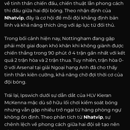
về tinh thần chiến đấu, chiến thuật lẫn phong cách
thi đấu giữa hai đội bóng. Theo nhận định của
Nhatvip
, đây là cơ hội để mỗi đội khẳng định bản
lĩnh và khả năng thích ứng với áp lực từ đối thủ.
Trong bối cảnh hiện nay, Nottingham đang gặp
phải một giai đoạn khó khăn khi không giành được
chiến thắng trong 90 phút ở 4 trận gần nhất với kết
quả 2 trận hòa và 2 trận thua. Tuy nhiên, trận hòa 0-
0 với Arsenal tại giải Ngoại hạng Anh đã cho thấy
tinh thần kiên cường, khả năng chờ đợi thời cơ của
đội bóng.
Trái lại, Ipswich dưới sự dẫn dắt của HLV Kieran
McKenna mặc dù sở hữu lối chơi kiểm soát bóng
nhưng vẫn gặp nhiều trở ngại từ hàng phòng ngự
không ổn định. Theo phân tích từ
Nhatvip
, sự
chênh lệch về phong cách giữa hai đội sẽ tạo nên