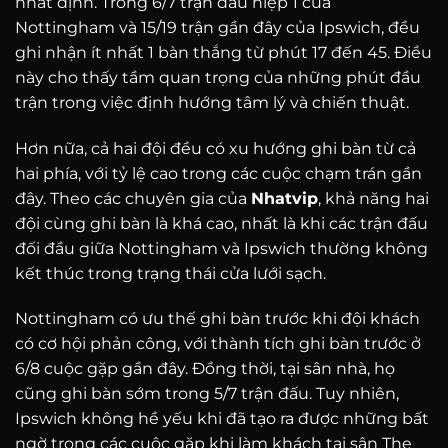
nhất định. Trong 6/7 trận đầu hiệp 1 của
Nottingham và 15/19 trận gần đây của Ipswich, đều
ghi nhận ít nhất 1 bàn thắng từ phút 17 đến 45. Điều
này cho thấy tầm quan trọng của những phút đầu
trận trong việc định hướng tâm lý và chiến thuật.
Hơn nữa, cả hai đội đều có xu hướng ghi bàn từ cả
hai phía, với tỷ lệ cao trong các cuộc chạm trán gần
đây. Theo các chuyên gia của
Nhatvip
, khả năng hai
đội cùng ghi bàn là khá cao, nhất là khi các trận đấu
đối đầu giữa Nottingham và Ipswich thường không
kết thúc trong trạng thái cửa lưới sạch.
Nottingham có ưu thế ghi bàn trước khi đội khách
có cơ hội phản công, với thành tích ghi bàn trước ở
6/8 cuộc gặp gần đây. Đồng thời, tại sân nhà, họ
cũng ghi bàn sớm trong 5/7 trận đấu. Tuy nhiên,
Ipswich không hề yếu khi đã tạo ra được những bất
ngờ trong các cuộc gặp khi làm khách tại sân The