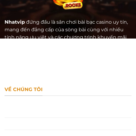
Nhatvip
đứng đầu là sân chơi bài bạc casino uy tín,
mang đến đẳng cấp của sòng bài cùng với nhiều
tính năng ưu việt và các chương trình khuyến mãi
hấp dẫn, giúp người chơi có những trải nghiệm
đáng nhớ và thú vị.
Hagtag: #Nhat_VIP #NhatVIP
VỀ CHÚNG TÔI
Câu hỏi thường gặp
Chơi có trách nhiệm
Điều kiện điều khoản