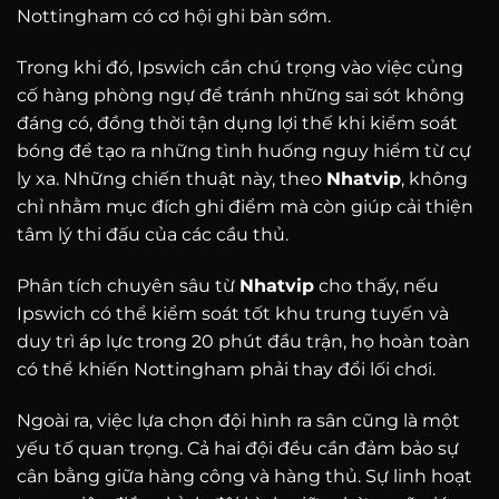
Nottingham có cơ hội ghi bàn sớm.
Trong khi đó, Ipswich cần chú trọng vào việc củng
cố hàng phòng ngự để tránh những sai sót không
đáng có, đồng thời tận dụng lợi thế khi kiểm soát
bóng để tạo ra những tình huống nguy hiểm từ cự
ly xa. Những chiến thuật này, theo
Nhatvip
, không
chỉ nhằm mục đích ghi điểm mà còn giúp cải thiện
tâm lý thi đấu của các cầu thủ.
Phân tích chuyên sâu từ
Nhatvip
cho thấy, nếu
Ipswich có thể kiểm soát tốt khu trung tuyến và
duy trì áp lực trong 20 phút đầu trận, họ hoàn toàn
có thể khiến Nottingham phải thay đổi lối chơi.
Ngoài ra, việc lựa chọn đội hình ra sân cũng là một
yếu tố quan trọng. Cả hai đội đều cần đảm bảo sự
cân bằng giữa hàng công và hàng thủ. Sự linh hoạt