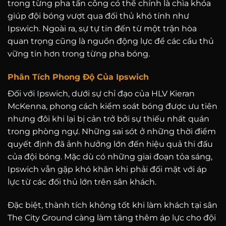
trong từng pha tấn công có thể chính là chìa khóa
giúp đội bóng vượt qua đối thủ khó tính như
Ipswich. Ngoài ra, sự tự tin đến từ một trận hòa
quan trọng cũng là nguồn động lực để các cầu thủ
vững tin hơn trong từng pha bóng.
Phân Tích Phong Độ Của Ipswich
Đối với Ipswich, dưới sự chỉ đạo của HLV Kieran
McKenna, phong cách kiểm soát bóng được ưu tiên
nhưng đôi khi lại bị cản trở bởi sự thiếu nhất quán
trong phòng ngự. Những sai sót ở những thời điểm
quyết định đã ảnh hưởng lớn đến hiệu quả thi đấu
của đội bóng. Mặc dù có những giai đoạn tỏa sáng,
Ipswich vẫn gặp khó khăn khi phải đối mặt với áp
lực từ các đối thủ lớn trên sân khách.
Đặc biệt, thành tích không tốt khi làm khách tại sân
The City Ground càng làm tăng thêm áp lực cho đội