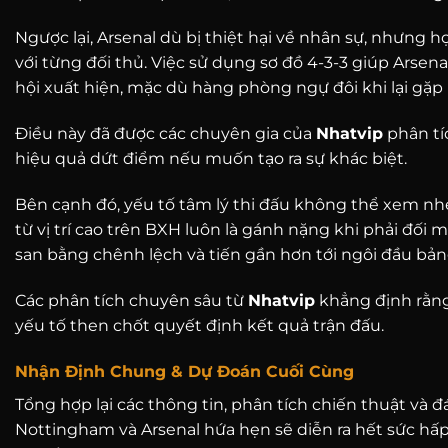
Ngược lại, Arsenal dù bị thiệt hại về nhân sự, nhưng 
với từng đối thủ. Việc sử dụng sơ đồ 4-3-3 giúp Arse
hội xuất hiện, mặc dù hàng phòng ngự đôi khi lại gặp
Điều này đã được các chuyên gia của
Nhatvip
phân tí
hiệu quả dứt điểm nếu muốn tạo ra sự khác biệt.
Bên cạnh đó, yếu tố tâm lý thi đấu không thể xem nhẹ
từ vị trí cao trên BXH luôn là gánh nặng khi phải đối
san bằng chênh lệch và tiến gần hơn tới ngôi đầu bảng
Các phân tích chuyên sâu từ
Nhatvip
khẳng định rằng,
yếu tố then chốt quyết định kết quả trận đấu.
Nhận Định Chung & Dự Đoán Cuối Cùng
Tổng hợp lại các thông tin, phân tích chiến thuật và đ
Nottingham và Arsenal hứa hẹn sẽ diễn ra hết sức hấp