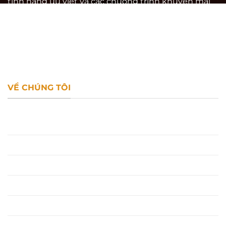
tính năng ưu việt và các chương trình khuyến mãi
hấp dẫn, giúp người chơi có những trải nghiệm
đáng nhớ và thú vị.
Hagtag: #Nhat_VIP #NhatVIP
VỀ CHÚNG TÔI
Câu hỏi thường gặp
Chơi có trách nhiệm
Điều kiện điều khoản
Chính sách bảo mật
Giấy phép hoạt động
Thông tin liên hệ