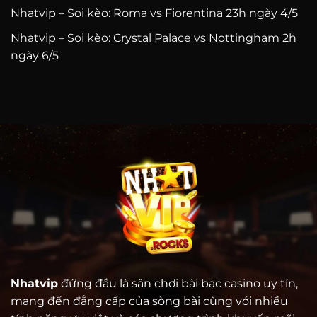
Nhatvip – Soi kèo: Roma vs Fiorentina 23h ngày 4/5
Nhatvip – Soi kèo: Crystal Palace vs Nottingham 2h
ngày 6/5
Nhatvip
đứng đầu là sân chơi bài bạc casino uy tín,
mang đến đẳng cấp của sòng bài cùng với nhiều