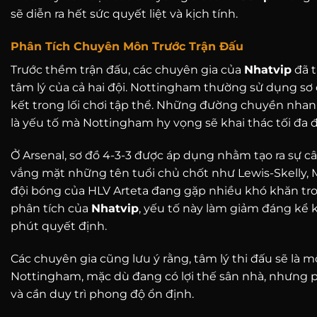
sẽ diễn ra hết sức quyết liệt và kịch tính.
Phân Tích Chuyên Môn Trước Trận Đấu
Trước thềm trận đấu, các chuyên gia của
Nhatvip
đã t
tâm lý của cả hai đội. Nottingham thường sử dụng sơ 
kết trong lối chơi tập thể. Những đường chuyền nhan
là yếu tố mà Nottingham hy vọng sẽ khai thác tối đa
Ở Arsenal, sơ đồ 4-3-3 được áp dụng nhằm tạo ra sự c
vắng mặt những tên tuổi chủ chốt như Lewis-Skelly, Mar
đội bóng của HLV Arteta đang gặp nhiều khó khăn tro
phân tích của
Nhatvip
, yếu tố này làm giảm đáng kể 
phút quyết định.
Các chuyên gia cũng lưu ý rằng, tâm lý thi đấu sẽ là 
Nottingham, mặc dù đang có lợi thế sân nhà, nhưng p
và cần duy trì phong độ ổn định.