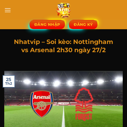
Chuyển
đến
nội
dung
ĐĂNG NHẬP
ĐĂNG KÝ
Nhatvip – Soi kèo: Nottingham
vs Arsenal 2h30 ngày 27/2
25
Th2