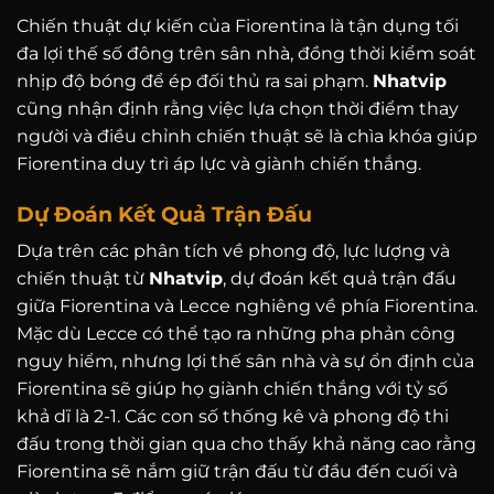
Chiến thuật dự kiến của Fiorentina là tận dụng tối
đa lợi thế số đông trên sân nhà, đồng thời kiểm soát
nhịp độ bóng để ép đối thủ ra sai phạm.
Nhatvip
cũng nhận định rằng việc lựa chọn thời điểm thay
người và điều chỉnh chiến thuật sẽ là chìa khóa giúp
Fiorentina duy trì áp lực và giành chiến thắng.
Dự Đoán Kết Quả Trận Đấu
Dựa trên các phân tích về phong độ, lực lượng và
chiến thuật từ
Nhatvip
, dự đoán kết quả trận đấu
giữa Fiorentina và Lecce nghiêng về phía Fiorentina.
Mặc dù Lecce có thể tạo ra những pha phản công
nguy hiểm, nhưng lợi thế sân nhà và sự ổn định của
Fiorentina sẽ giúp họ giành chiến thắng với tỷ số
khả dĩ là 2-1. Các con số thống kê và phong độ thi
đấu trong thời gian qua cho thấy khả năng cao rằng
Fiorentina sẽ nắm giữ trận đấu từ đầu đến cuối và