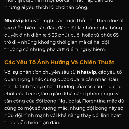
mỗi trận, tạo nên một bối cảnh rất hấp dẫn cho
những ai yêu thích lối chơi tấn công.
Nhatvip
khuyến nghị các cược thủ nên theo dõi sát
sao diễn biến trận đấu, đặc biệt là những pha bóng
quyết định diễn ra ở 25 phút cuối hoặc từ phút 65
trở đi – những khoảng thời gian mà cả hai đội
thường có những pha dứt điểm nguy hiểm.
Các Yếu Tố Ảnh Hưởng Và Chiến Thuật
Với sự phân tích chuyên sâu từ
Nhatvip
, các yếu tố
quan trọng khác cũng được đưa ra cân nhắc. Đầu
tiên là tình trạng chấn thương của các cầu thủ chủ
chốt của Lecce, làm giảm khả năng phòng ngự và
tấn công của đội bóng. Ngược lại, Fiorentina mặc dù
cũng có một số vướng mắc, nhưng đội bóng này sở
hữu đội hình mạnh với khả năng thay đổi linh hoạt
theo diễn biến trận đấu.