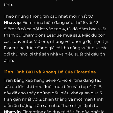
tính.
Theo những thông tin cập nhật mới nhất từ
Nhatvip
, Fiorentina hiện đang xếp thứ 6 với 42
điểm và có cơ hội lọt vào top 4, từ đó đảm bảo suất
tham dự Champions League mùa sau. Mặc dù còn
cách Juventus 7 điểm, nhưng với phong độ hiện tại,
Fiorentina được đánh giá có khả năng vượt qua các
đối thủ nhờ lợi thế sân nhà và hiệu suất thi đấu ổn
định.
Tình Hình BXH và Phong Độ Của Fiorentina
Trên bảng xếp hạng Serie A, Fiorentina đang tạo
sức ép lớn khi theo đuổi mục tiêu vào top 4. CLB
này đã cho thấy những dấu hiệu khả quan qua 5
trận gần nhất với 2 chiến thắng và một màn trình
diễn ấn tượng trên sân nhà. Theo nhận định từ
Nhatvip
, Fiorentina cần duy trì đà tiến này, nhất là