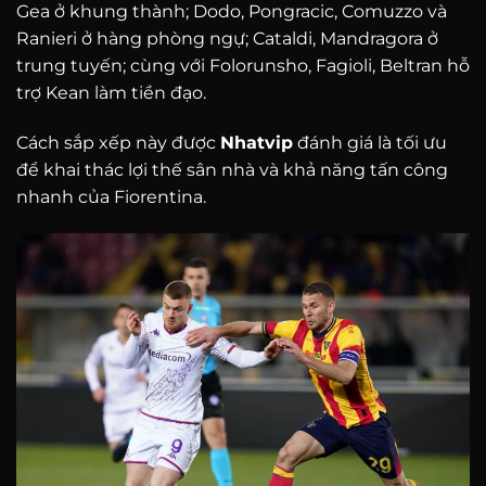
Gea ở khung thành; Dodo, Pongracic, Comuzzo và
Ranieri ở hàng phòng ngự; Cataldi, Mandragora ở
trung tuyến; cùng với Folorunsho, Fagioli, Beltran hỗ
trợ Kean làm tiền đạo.
Cách sắp xếp này được
Nhatvip
đánh giá là tối ưu
để khai thác lợi thế sân nhà và khả năng tấn công
nhanh của Fiorentina.