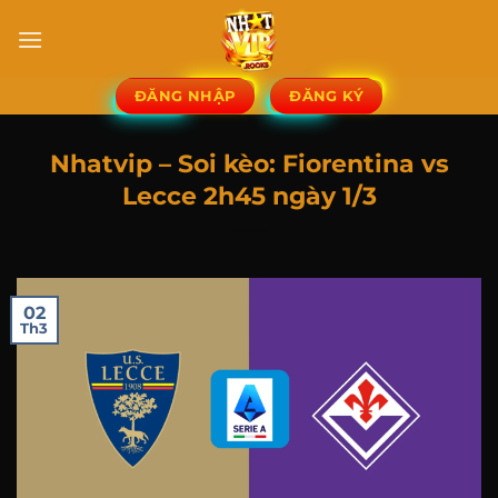
Chuyển
đến
nội
dung
ĐĂNG NHẬP
ĐĂNG KÝ
Nhatvip – Soi kèo: Fiorentina vs
Lecce 2h45 ngày 1/3
02
Th3