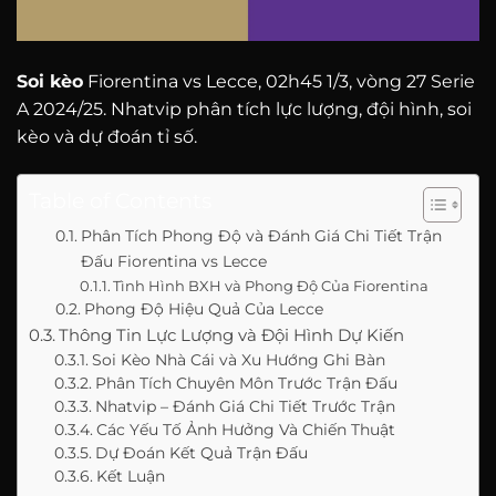
Soi kèo
Fiorentina vs Lecce, 02h45 1/3, vòng 27
Serie
A
2024/25. Nhatvip phân tích lực lượng, đội hình, soi
kèo và dự đoán tỉ số.
Table of Contents
Phân Tích Phong Độ và Đánh Giá Chi Tiết Trận
Đấu Fiorentina vs Lecce
Tình Hình BXH và Phong Độ Của Fiorentina
Phong Độ Hiệu Quả Của Lecce
Thông Tin Lực Lượng và Đội Hình Dự Kiến
Soi Kèo Nhà Cái và Xu Hướng Ghi Bàn
Phân Tích Chuyên Môn Trước Trận Đấu
Nhatvip – Đánh Giá Chi Tiết Trước Trận
Các Yếu Tố Ảnh Hưởng Và Chiến Thuật
Dự Đoán Kết Quả Trận Đấu
Kết Luận