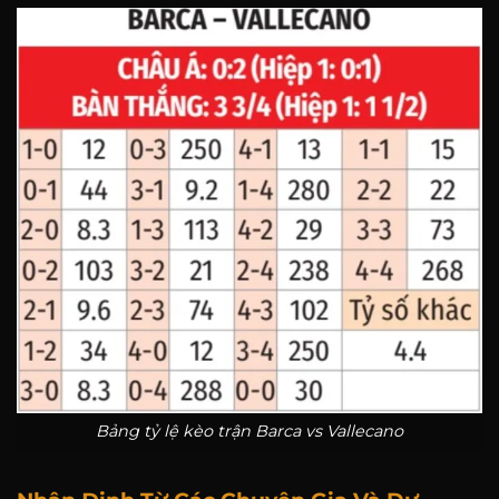
Bảng tỷ lệ kèo trận Barca vs Vallecano