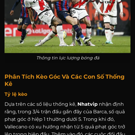
Thông tin lực lượng bóng đá
Phân Tích Kèo Góc Và Các Con Số Thống
Kê
Tỷ lệ kèo
Dựa trên các số liệu thống kê,
Nhatvip
nhận định
rằng, trong 3/4 trận đấu gần đây của Barca, số quả
phạt góc ở hiệp 1 thường dưới 5. Trong khi đó,
Vallecano có xu hướng nhận từ 5 quả phạt góc trở
lên trong hiệp đầu. Thêm vào đó, các cuộc đối đầu