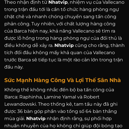
Theo nhận định từ
Nhatvip
, nhiệm vụ của Vallecano
trong trận đấu tới là cần tổ chức hàng phòng ngự
chặt chẽ và nhanh chóng chuyển sang tấn công
phản công. Tuy nhiên, với chất lượng hàng công
của Barca hiện nay, khả năng Vallecano sẽ tìm ra
được lỗ hổng trong hàng phòng ngự của đối thủ là
điều không dễ xảy ra.
Nhatvip
cũng cho rằng, thành
tích đối đầu không mấy khả quan của Vallecano
trước Barca sẽ tiếp tục là một rào cản lớn trong trận
đấu này.
Sức Mạnh Hàng Công Và Lợi Thế Sân Nhà
Không thể không nhắc đến bộ ba tấn công của
Barca: Raphinha, Lamine Yamal và Robert
Lewandowski. Theo thống kê, tam tấu này đã ghi
được 36 bàn góp phần vào tổng số 64 bàn thắng
mùa giải.
Nhatvip
nhận định rằng, sự phối hợp
nhuần nhuyễn của họ không chỉ giúp đội bóng tạo