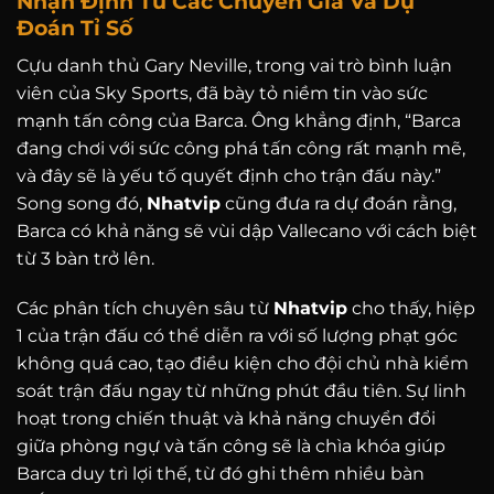
Nhận Định Từ Các Chuyên Gia Và Dự
Đoán Tỉ Số
Cựu danh thủ Gary Neville, trong vai trò bình luận
viên của Sky Sports, đã bày tỏ niềm tin vào sức
mạnh tấn công của Barca. Ông khẳng định, “Barca
đang chơi với sức công phá tấn công rất mạnh mẽ,
và đây sẽ là yếu tố quyết định cho trận đấu này.”
Song song đó,
Nhatvip
cũng đưa ra dự đoán rằng,
Barca có khả năng sẽ vùi dập Vallecano với cách biệt
từ 3 bàn trở lên.
Các phân tích chuyên sâu từ
Nhatvip
cho thấy, hiệp
1 của trận đấu có thể diễn ra với số lượng phạt góc
không quá cao, tạo điều kiện cho đội chủ nhà kiểm
soát trận đấu ngay từ những phút đầu tiên. Sự linh
hoạt trong chiến thuật và khả năng chuyển đổi
giữa phòng ngự và tấn công sẽ là chìa khóa giúp
Barca duy trì lợi thế, từ đó ghi thêm nhiều bàn