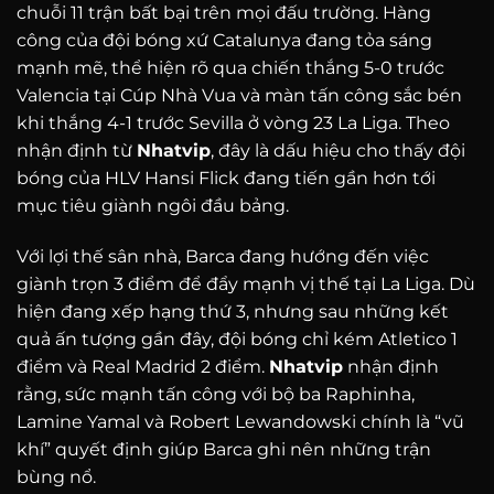
chuỗi 11 trận bất bại trên mọi đấu trường. Hàng
công của đội bóng xứ Catalunya đang tỏa sáng
mạnh mẽ, thể hiện rõ qua chiến thắng 5-0 trước
Valencia tại Cúp Nhà Vua và màn tấn công sắc bén
khi thắng 4-1 trước Sevilla ở vòng 23 La Liga. Theo
nhận định từ
Nhatvip
, đây là dấu hiệu cho thấy đội
bóng của HLV Hansi Flick đang tiến gần hơn tới
mục tiêu giành ngôi đầu bảng.
Với lợi thế sân nhà, Barca đang hướng đến việc
giành trọn 3 điểm để đẩy mạnh vị thế tại La Liga. Dù
hiện đang xếp hạng thứ 3, nhưng sau những kết
quả ấn tượng gần đây, đội bóng chỉ kém Atletico 1
điểm và Real Madrid 2 điểm.
Nhatvip
nhận định
rằng, sức mạnh tấn công với bộ ba Raphinha,
Lamine Yamal và Robert Lewandowski chính là “vũ
khí” quyết định giúp Barca ghi nên những trận
bùng nổ.