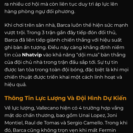
ra nhiều cơ hội mà còn liên tục duy trì áp lực lên
hàng phòng ngự đối phương.
Khi chơi trên sân nhà, Barca luôn thể hiện sức mạnh
vượt trội. Trong 3 trận gần đây tiếp đón đối thủ,
Barca đã liên tiếp giành chiến thắng với hiệu suất
ghi bàn ấn tượng. Điều này càng khẳng định niềm
tin của
Nhatvip
vào khả năng “dội mưa” bàn thắng
của đội chủ nhà trong trận đấu sắp tới. Sự tự tin
được lan tỏa trong toàn đội bóng, đặc biệt là khi mọi
chiến thuật được triển khai một cách linh hoạt và
hiệu quả.
Thông Tin Lực Lượng Và Đội Hình Dự Kiến
Về lực lượng, Vallecano hiện có 4 trường hợp vắng
mặt do chấn thương, bao gồm Unai Lopez, Joni
Montiel, Raul de Tomas và Sergio Camello. Trong khi
đó, Barca cũng không trọn vẹn khi mất Fermin