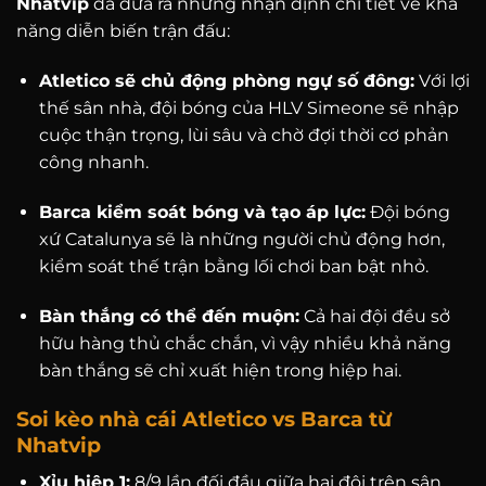
Nhatvip
đã đưa ra những nhận định chi tiết về khả
năng diễn biến trận đấu:
Atletico sẽ chủ động phòng ngự số đông:
Với lợi
thế sân nhà, đội bóng của HLV Simeone sẽ nhập
cuộc thận trọng, lùi sâu và chờ đợi thời cơ phản
công nhanh.
Barca kiểm soát bóng và tạo áp lực:
Đội bóng
xứ Catalunya sẽ là những người chủ động hơn,
kiểm soát thế trận bằng lối chơi ban bật nhỏ.
Bàn thắng có thể đến muộn:
Cả hai đội đều sở
hữu hàng thủ chắc chắn, vì vậy nhiều khả năng
bàn thắng sẽ chỉ xuất hiện trong hiệp hai.
Soi kèo nhà cái Atletico vs Barca từ
Nhatvip
Xỉu hiệp 1:
8/9 lần đối đầu giữa hai đội trên sân