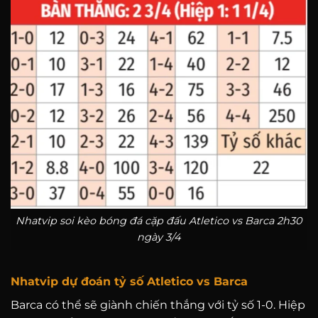
Nhatvip soi kèo bóng đá cặp đấu Atletico vs Barca 2h30
ngày 3/4
Nhatvip dự đoán tỷ số Atletico vs Barca
Barca có thể sẽ giành chiến thắng với tỷ số 1-0. Hiệp