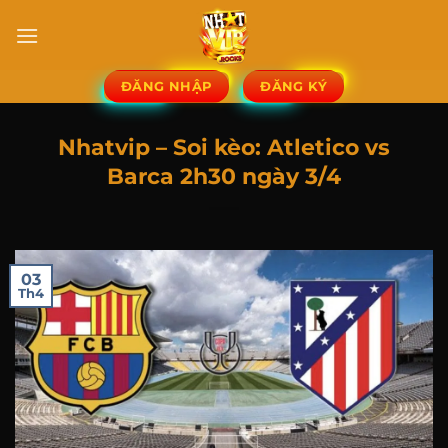
Chuyển
đến
nội
dung
ĐĂNG NHẬP
ĐĂNG KÝ
Nhatvip – Soi kèo: Atletico vs
Barca 2h30 ngày 3/4
03
Th4