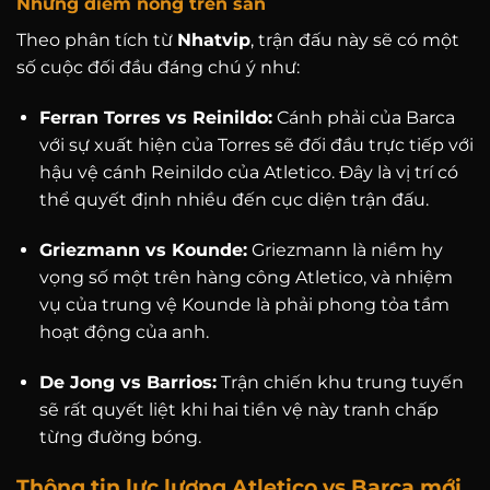
Những điểm nóng trên sân
Theo phân tích từ
Nhatvip
, trận đấu này sẽ có một
số cuộc đối đầu đáng chú ý như:
Ferran Torres vs Reinildo:
Cánh phải của Barca
với sự xuất hiện của Torres sẽ đối đầu trực tiếp với
hậu vệ cánh Reinildo của Atletico. Đây là vị trí có
thể quyết định nhiều đến cục diện trận đấu.
Griezmann vs Kounde:
Griezmann là niềm hy
vọng số một trên hàng công Atletico, và nhiệm
vụ của trung vệ Kounde là phải phong tỏa tầm
hoạt động của anh.
De Jong vs Barrios:
Trận chiến khu trung tuyến
sẽ rất quyết liệt khi hai tiền vệ này tranh chấp
từng đường bóng.
Thông tin lực lượng Atletico vs Barca mới