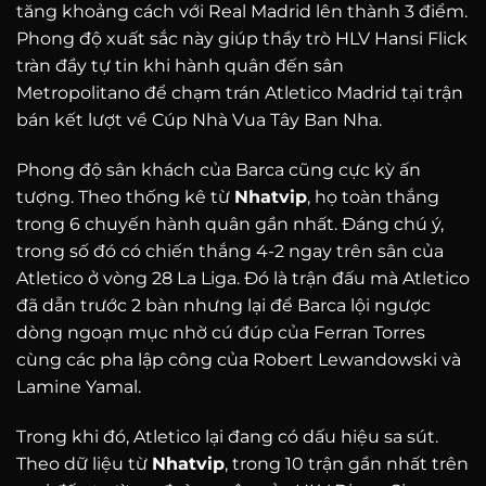
tăng khoảng cách với Real Madrid lên thành 3 điểm.
Phong độ xuất sắc này giúp thầy trò HLV Hansi Flick
tràn đầy tự tin khi hành quân đến sân
Metropolitano để chạm trán Atletico Madrid tại trận
bán kết lượt về Cúp Nhà Vua Tây Ban Nha.
Phong độ sân khách của Barca cũng cực kỳ ấn
tượng. Theo thống kê từ
Nhatvip
, họ toàn thắng
trong 6 chuyến hành quân gần nhất. Đáng chú ý,
trong số đó có chiến thắng 4-2 ngay trên sân của
Atletico ở vòng 28 La Liga. Đó là trận đấu mà Atletico
đã dẫn trước 2 bàn nhưng lại để Barca lội ngược
dòng ngoạn mục nhờ cú đúp của Ferran Torres
cùng các pha lập công của Robert Lewandowski và
Lamine Yamal.
Trong khi đó, Atletico lại đang có dấu hiệu sa sút.
Theo dữ liệu từ
Nhatvip
, trong 10 trận gần nhất trên