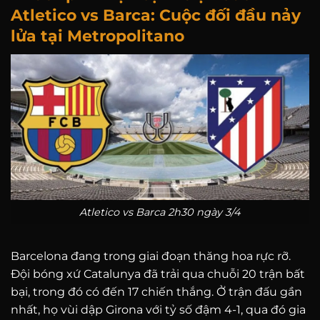
Atletico vs Barca: Cuộc đối đầu nảy
lửa tại Metropolitano
Atletico vs Barca 2h30 ngày 3/4
Barcelona đang trong giai đoạn thăng hoa rực rỡ.
Đội bóng xứ Catalunya đã trải qua chuỗi 20 trận bất
bại, trong đó có đến 17 chiến thắng. Ở trận đấu gần
nhất, họ vùi dập Girona với tỷ số đậm 4-1, qua đó gia