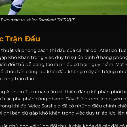
Tucuman vs Velez Sarsfield 7h15 18/3
c Trận Đấu
n thuật và phong cách thi đấu của cả hai đội. Atletico T
gặp khó khăn trong việc duy trì sự ổn định ở hàng phòn
iến đối thủ dễ dàng tạo ra nhiều cơ hội nguy hiểm. Mặt 
ch tổ chức tấn công, dù khởi đầu không mấy ấn tượng nh
a từng trận đấu.
ng Atletico Tucuman cần cải thiện đáng kể phần phối h
 từ các pha phản công nhanh. Đây được xem là nguyên 
ong khi đó, Velez Sarsfield đã có những điều chỉnh chi
 ghi bàn dù gặp khó khăn trong việc duy trì áp lực liên 
ật phù hợp với từng đối thủ là chìa khóa để các đội có 