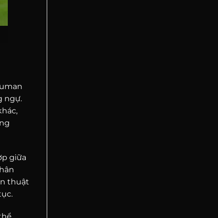
ucuman
g ngự.
khác,
ưng
ợp giữa
nhân
ến thuật
tục.
thể