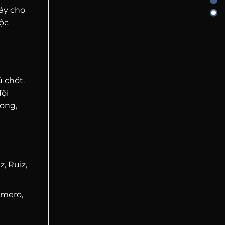
này cho
ộc
ủ chốt.
đội
ơng,
, Ruiz,
omero,