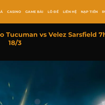
CÁ
CASINO
GAME BÀI
LÔ ĐỀ
LIÊN HỆ
NẠP TIỀN
R
ico Tucuman vs Velez Sarsfield 7
18/3