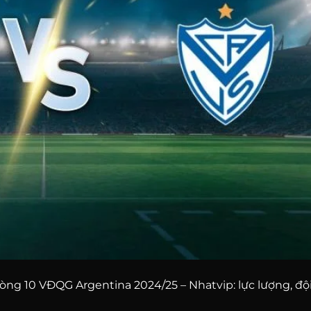
, vòng 10 VĐQG Argentina 2024/25 –
Nhatvip
: lực lượng, độ