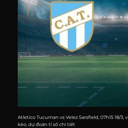
Atletico Tucuman vs Velez Sarsfield, 07h15 18/3
kèo, dự đoán tỉ số chi tiết