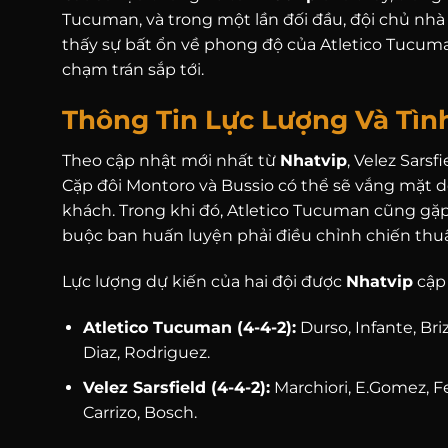
Tucuman, và trong một lần đối đầu, đội chủ nhà 
thấy sự bất ổn về phong độ của Atletico Tucum
chạm trán sắp tới.
Thông Tin Lực Lượng Và Tì
Theo cập nhật mới nhất từ
Nhatvip
, Velez Sars
Cặp đôi Montoro và Bussio có thể sẽ vắng mặt 
khách. Trong khi đó, Atletico Tucuman cũng gặ
buộc ban huấn luyện phải điều chỉnh chiến thu
Lực lượng dự kiến của hai đội được
Nhatvip
cập 
Atletico Tucuman (4-4-2):
Durso, Infante, Bri
Diaz, Rodriguez.
Velez Sarsfield (4-4-2):
Marchiori, E.Gomez, F
Carrizo, Bosch.