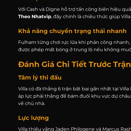
Với Cash và Digne hỗ trợ tấn công biên hiệu quả
Theo Nhatvip
, đây chính là chiêu thức giúp Vill
Khả năng chuyển trạng thái nhanh
Fulham từng chơi rực lửa khi phản công nhanh, đ
được phép mất bóng ở trung lộ nếu không muốn
Đánh Giá Chi Tiết Trước Trận
Tâm lý thi đấu
Villa có đà thắng 6 trận bất bại gần nhất tại Vill
áp lực phải thắng để bám đuổi khu vực dự châu
về chủ nhà.
Lực lượng
Villa thiếu vắng Jaden Philogene và Marcus Ras