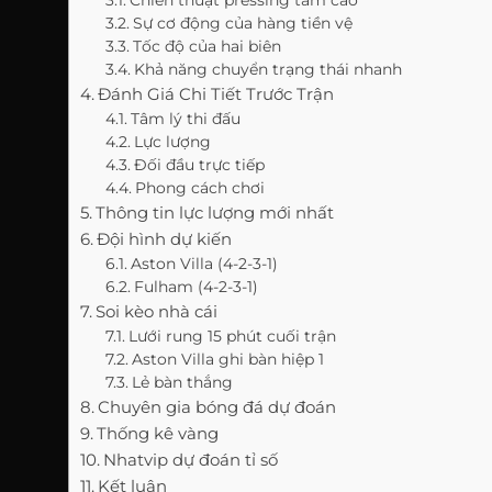
Sự cơ động của hàng tiền vệ
Tốc độ của hai biên
Khả năng chuyển trạng thái nhanh
Đánh Giá Chi Tiết Trước Trận
Tâm lý thi đấu
Lực lượng
Đối đầu trực tiếp
Phong cách chơi
Thông tin lực lượng mới nhất
Đội hình dự kiến
Aston Villa (4-2-3-1)
Fulham (4-2-3-1)
Soi kèo nhà cái
Lưới rung 15 phút cuối trận
Aston Villa ghi bàn hiệp 1
Lẻ bàn thắng
Chuyên gia bóng đá dự đoán
Thống kê vàng
Nhatvip dự đoán tỉ số
Kết luận