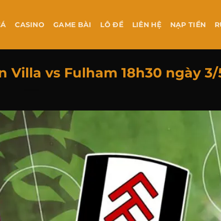
CÁ
CASINO
GAME BÀI
LÔ ĐỀ
LIÊN HỆ
NẠP TIỀN
R
n Villa vs Fulham 18h30 ngày 3/