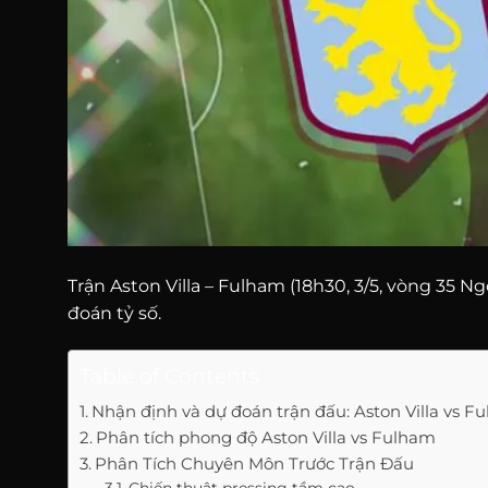
Trận Aston Villa – Fulham (18h30, 3/5, vòng 35 N
đoán tỷ số.
Table of Contents
Nhận định và dự đoán trận đấu: Aston Villa vs F
Phân tích phong độ Aston Villa vs Fulham
Phân Tích Chuyên Môn Trước Trận Đấu
Chiến thuật pressing tầm cao