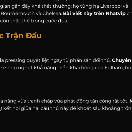
i gian gần đây khá thất thường: họ từng hạ Liverpool và
, Bournemouth và Chelsea.
Bài viết này trên Nhatvip
ch
uốn thất thế trong cuộc đua.
c Trận Đấu
đá pressing quyết liệt ngay từ phần sân đối thủ.
Chuyên 
m sẽ bóp nghẹt khả năng triển khai bóng của Fulham, b
ả năng vừa tranh chấp vừa phát động tấn công rất tốt.
sự kết nối giữa hai cầu thủ này để khoét sâu khoảng trốn