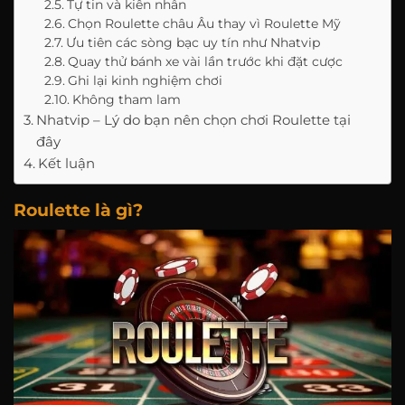
Tự tin và kiên nhẫn
Chọn Roulette châu Âu thay vì Roulette Mỹ
Ưu tiên các sòng bạc uy tín như Nhatvip
Quay thử bánh xe vài lần trước khi đặt cược
Ghi lại kinh nghiệm chơi
Không tham lam
Nhatvip – Lý do bạn nên chọn chơi Roulette tại
đây
Kết luận
Roulette là gì?