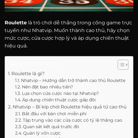
Roulette
là trò chơi dễ thắng trong cổng game trực
tuyến như Nhatvip. Muốn thành cao thủ, hãy chọn
mức cược, cửa cược hợp lý và áp dụng chiến thuật
hiệu quả.
Table of Contents
Roulette là gì?
Nhatvip – Hướng dẫn trở thành cao thủ Roulette
Nên đặt bao nhiêu tiền?
Lựa chọn cửa cược nào tại Nhatvip?
Áp dụng chiến thuật cược gấp đôi
Nhatvip – Bí kíp chơi Roulette hiệu quả từ cao thủ
Bắt đầu với bàn chơi miễn phí
Tập trung vào các cửa cược có tỷ lệ thắng cao
Quan sát kết quả trước đó
Quản lý vốn cược