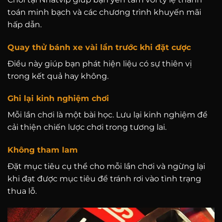
toán minh bạch và các chương trình khuyến mãi
hấp dẫn.
Quay thử bánh xe vài lần trước khi đặt cược
Điều này giúp bạn phát hiện liệu có sự thiên vị
trong kết quả hay không.
Ghi lại kinh nghiệm chơi
Mỗi lần chơi là một bài học. Lưu lại kinh nghiệm để
cải thiện chiến lược chơi trong tương lai.
Không tham lam
Đặt mục tiêu cụ thể cho mỗi lần chơi và ngừng lại
khi đạt được mục tiêu để tránh rơi vào tình trạng
thua lỗ.