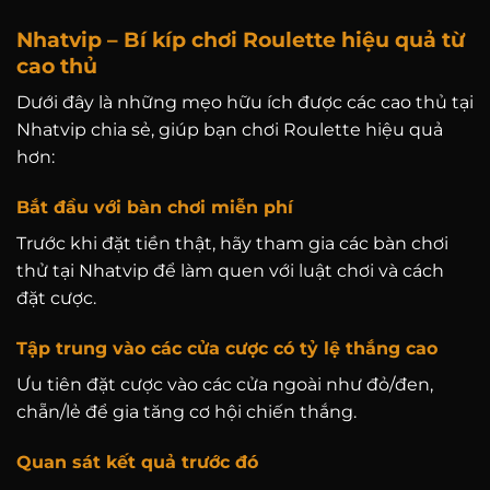
Nhatvip – Bí kíp chơi Roulette hiệu quả từ
cao thủ
Dưới đây là những mẹo hữu ích được các cao thủ tại
Nhatvip chia sẻ, giúp bạn chơi Roulette hiệu quả
hơn:
Bắt đầu với bàn chơi miễn phí
Trước khi đặt tiền thật, hãy tham gia các bàn chơi
thử tại Nhatvip để làm quen với luật chơi và cách
đặt cược.
Tập trung vào các cửa cược có tỷ lệ thắng cao
Ưu tiên đặt cược vào các cửa ngoài như đỏ/đen,
chẵn/lẻ để gia tăng cơ hội chiến thắng.
Quan sát kết quả trước đó