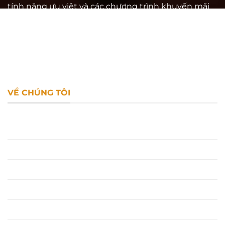
tính năng ưu việt và các chương trình khuyến mãi
hấp dẫn, giúp người chơi có những trải nghiệm
đáng nhớ và thú vị.
Hagtag: #Nhat_VIP #NhatVIP
VỀ CHÚNG TÔI
Câu hỏi thường gặp
Chơi có trách nhiệm
Điều kiện điều khoản
Chính sách bảo mật
Giấy phép hoạt động