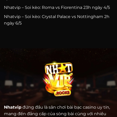
Nhatvip – Soi kèo: Roma vs Fiorentina 23h ngày 4/5
Nhatvip – Soi kèo: Crystal Palace vs Nottingham 2h
ngày 6/5
Nhatvip
đứng đầu là sân chơi bài bạc casino uy tín,
mang đến đẳng cấp của sòng bài cùng với nhiều