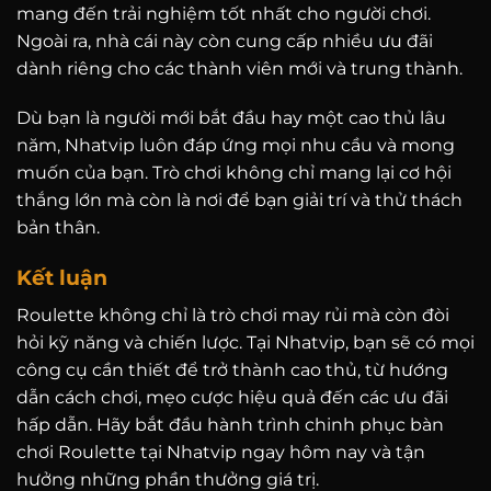
mang đến trải nghiệm tốt nhất cho người chơi.
Ngoài ra, nhà cái này còn cung cấp nhiều ưu đãi
dành riêng cho các thành viên mới và trung thành.
Dù bạn là người mới bắt đầu hay một cao thủ lâu
năm, Nhatvip luôn đáp ứng mọi nhu cầu và mong
muốn của bạn. Trò chơi không chỉ mang lại cơ hội
thắng lớn mà còn là nơi để bạn giải trí và thử thách
bản thân.
Kết luận
Roulette không chỉ là trò chơi may rủi mà còn đòi
hỏi kỹ năng và chiến lược. Tại Nhatvip, bạn sẽ có mọi
công cụ cần thiết để trở thành cao thủ, từ hướng
dẫn cách chơi, mẹo cược hiệu quả đến các ưu đãi
hấp dẫn. Hãy bắt đầu hành trình chinh phục bàn
chơi Roulette tại Nhatvip ngay hôm nay và tận
hưởng những phần thưởng giá trị.