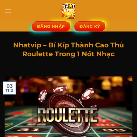
Chuyển
đến
nội
dung
ĐĂNG NHẬP
ĐĂNG KÝ
Nhatvip – Bí Kíp Thành Cao Thủ
Roulette Trong 1 Nốt Nhạc
03
Th2