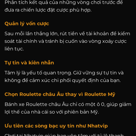
Phân tích kết quả của những vòng chơi trước để
đưa ra chiến lược đặt cược phù hợp.
Quản lý vốn cược
Sau mỗi lần thắng lớn, rút tiền về tài khoản để kiểm
soát tài chính và tránh bị cuốn vào vòng xoáy cược
liên tục.
Tự tin và kiên nhẫn
Tâm lý là yếu tố quan trọng. Giữ vững sự tự tin và
không để cảm xúc chi phối quyết định của bạn.
Chọn Roulette châu Âu thay vì Roulette Mỹ
Bánh xe Roulette châu Âu chỉ có một ô 0, giúp giảm
lợi thế của nhà cái so với phiên bản Mỹ.
Ưu tiên các sòng bạc uy tín như Nhatvip
Chơi tại Nhatvip giúp bạn yên tâm với tỷ lệ thanh