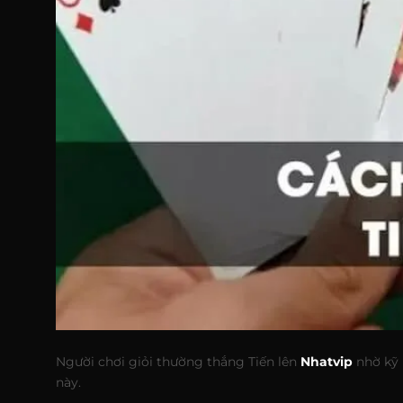
Người chơi giỏi thường thắng Tiến lên
Nhatvip
nhờ kỹ 
này.