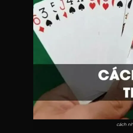
cách nh