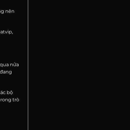
ũng nên
atvip,
 qua nửa
 đang
các bộ
trong trò