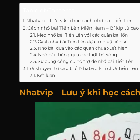
Table of Contents
Nhatvip – Lưu ý khi học cách nhớ bài Tiến Lên
Cách nhớ bài Tiến Lên Miền Nam – Bí kíp từ cao
Mẹo nhớ bài Tiến Lên với các quân bài lớn
Cách nhớ bài Tiến Lên dựa trên bộ liên kết
Nhớ bài dựa vào các quân chưa xuất hiện
Nhớ bài thông qua các lượt bỏ vòng
Sử dụng công cụ hỗ trợ để nhớ bài Tiến Lên
Lời khuyên từ cao thủ Nhatvip khi chơi Tiến Lên
Kết luận
Nhatvip – Lưu ý khi học cách