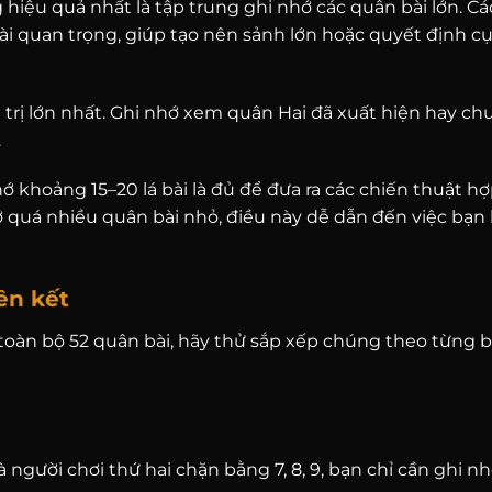
ệu quả nhất là tập trung ghi nhớ các quân bài lớn. C
bài quan trọng, giúp tạo nên sảnh lớn hoặc quyết định c
giá trị lớn nhất. Ghi nhớ xem quân Hai đã xuất hiện hay ch
.
hớ khoảng 15–20 lá bài là đủ để đưa ra các chiến thuật hợp
ớ quá nhiều quân bài nhỏ, điều này dễ dẫn đến việc bạn 
ên kết
oàn bộ 52 quân bài, hãy thử sắp xếp chúng theo từng b
à người chơi thứ hai chặn bằng 7, 8, 9, bạn chỉ cần ghi n