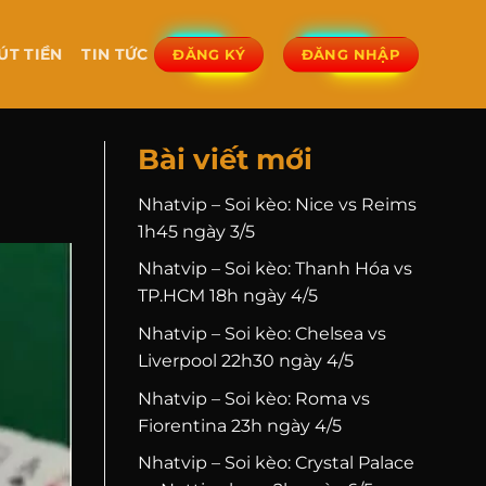
ÚT TIỀN
TIN TỨC
ĐĂNG KÝ
ĐĂNG NHẬP
Bài viết mới
Nhatvip – Soi kèo: Nice vs Reims
1h45 ngày 3/5
Nhatvip – Soi kèo: Thanh Hóa vs
TP.HCM 18h ngày 4/5
Nhatvip – Soi kèo: Chelsea vs
Liverpool 22h30 ngày 4/5
Nhatvip – Soi kèo: Roma vs
Fiorentina 23h ngày 4/5
Nhatvip – Soi kèo: Crystal Palace